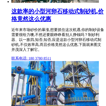
这款率的小型河卵石移动式制砂机,价
格竟然这么优惠
近年来市场砂价的暴涨,想要抓住这次机遇,你的制砂设备
需要很给力噢,不然还要眼睁睁看别人挣钱吗？制砂利
器、以一敌四,知否,知否,应是这款小型河卵石移动式制
砂机,不仅效率高,而且价格竟然这么优惠,下面就来图文
并茂深入了解它。
联系电话: 180 3780 8511