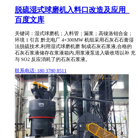
脱硫湿式球磨机入料口改造及应用_
百度文库
关键词：湿式球磨机；入料管；漏浆；高镍洛钼合金；
环境 1 引言 黔北电厂 4×300MW 机组采用石灰石石膏湿
法脱硫技术,利用湿式球磨机磨 制成石灰石浆液,合格的
石灰石浆液储存在浆液箱内,用浆液泵送入吸收塔以补 充
与 SO2 反应消耗了的石灰石浆液。
联系电话: 180 3780 8511