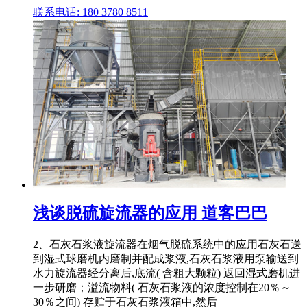
联系电话: 180 3780 8511
浅谈脱硫旋流器的应用 道客巴巴
2、石灰石浆液旋流器在烟气脱硫系统中的应用石灰石送
到湿式球磨机内磨制并配成浆液,石灰石浆液用泵输送到
水力旋流器经分离后,底流( 含粗大颗粒) 返回湿式磨机进
一步研磨；溢流物料( 石灰石浆液的浓度控制在20％～
30％之间) 存贮于石灰石浆液箱中,然后