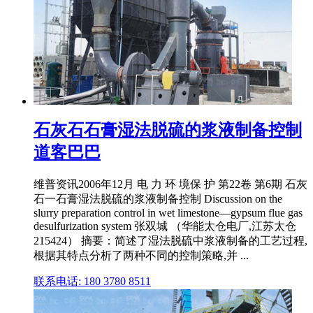
石灰石石膏湿法脱硫的浆液制备控制
道客巴巴
维普资讯2006年12月 电 力 环 境保 护 第22卷 第6期 石灰
石一石膏湿法脱硫的浆液制备控制 Discussion on the
slurry preparation control in wet limestone—gypsum flue gas
desulfurization system 张双城 （华能太仓电厂,江苏太仓
215424） 摘要：简述了湿法脱硫中浆液制备的工艺过程,
根据其特点分析了两种不同的控制策略,并 ...
联系电话: 180 3780 8511