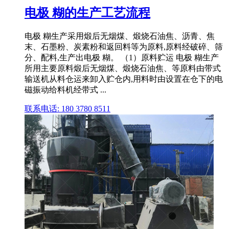
电极 糊的生产工艺流程
电极 糊生产采用煅后无烟煤、煅烧石油焦、沥青、焦
末、石墨粉、炭素粉和返回料等为原料,原料经破碎、筛
分、配料,生产出电极 糊。 （1）原料贮运 电极 糊生产
所用主要原料煅后无烟煤、煅烧石油焦、等原料由带式
输送机从料仓运来卸入贮仓内,用料时由设置在仓下的电
磁振动给料机经带式 ...
联系电话: 180 3780 8511