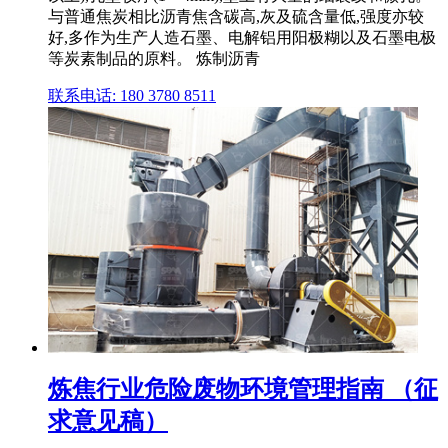
与普通焦炭相比沥青焦含碳高,灰及硫含量低,强度亦较
好,多作为生产人造石墨、电解铝用阳极糊以及石墨电极
等炭素制品的原料。 炼制沥青
联系电话: 180 3780 8511
炼焦行业危险废物环境管理指南 （征
求意见稿）