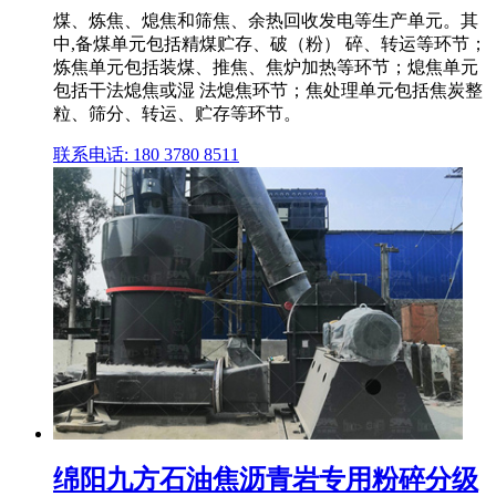
煤、炼焦、熄焦和筛焦、余热回收发电等生产单元。其
中,备煤单元包括精煤贮存、破（粉） 碎、转运等环节；
炼焦单元包括装煤、推焦、焦炉加热等环节；熄焦单元
包括干法熄焦或湿 法熄焦环节；焦处理单元包括焦炭整
粒、筛分、转运、贮存等环节。
联系电话: 180 3780 8511
绵阳九方石油焦沥青岩专用粉碎分级