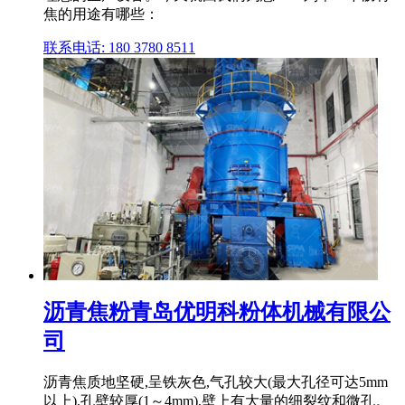
焦的用途有哪些：
联系电话: 180 3780 8511
沥青焦粉青岛优明科粉体机械有限公
司
沥青焦质地坚硬,呈铁灰色,气孔较大(最大孔径可达5mm
以上),孔壁较厚(1～4mm),壁上有大量的细裂纹和微孔。