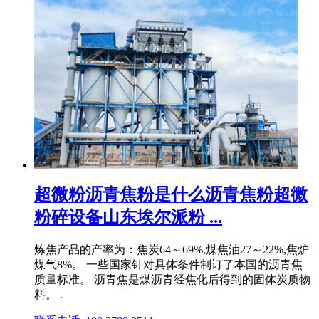
超微粉沥青焦粉是什么沥青焦粉超微
粉碎设备山东埃尔派粉 ...
炼焦产品的产率为：焦炭64～69%,煤焦油27～22%,焦炉
煤气8%。 一些国家针对具体条件制订了本国的沥青焦
质量标准。 沥青焦是煤沥青经焦化后得到的固体炭质物
料。 .