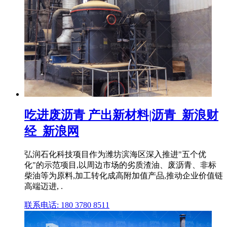
吃进废沥青 产出新材料|沥青_新浪财
经_新浪网
弘润石化科技项目作为潍坊滨海区深入推进"五个优
化"的示范项目,以周边市场的劣质渣油、废沥青、非标
柴油等为原料,加工转化成高附加值产品,推动企业价值链
高端迈进, .
联系电话: 180 3780 8511