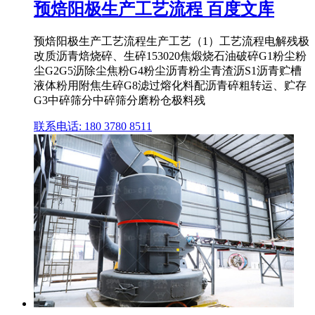
预焙阳极生产工艺流程 百度文库
预焙阳极生产工艺流程生产工艺（1）工艺流程电解残极
改质沥青焙烧碎、生碎153020焦煅烧石油破碎G1粉尘粉
尘G2G5沥除尘焦粉G4粉尘沥青粉尘青渣沥S1沥青贮槽
液体粉用附焦生碎G8滤过熔化料配沥青碎粗转运、贮存
G3中碎筛分中碎筛分磨粉仓极料残
联系电话: 180 3780 8511