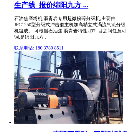
生产线_报价绵阳九方 ...
石油焦磨粉机,沥青岩专用超微粉碎分级机,主要由
JFC1250型分级式冲击磨主机加高精立式涡流气流分级
机组成。 可根据石油焦,沥青岩特性,d97=目之间任意可
调,是绵阳九方 .
联系电话: 180 3780 8511