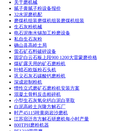
关于磨机械
腻子膏腻子粉设备报价
32水泥磨机配
磨煤机组装磨煤机组装磨煤机组装
生石灰粉机械
电石泥衡水锡加工粉磨设备
私自生石灰粉
确山县高岭土局
萤石矿石料破碎设备
固定白云石板上段900 1200大雷蒙磨价格
煤矿露天用的矿石磨粉机
叶蜡石欧版粉石头机
巩义石灰石碳酸钙磨粉机
深成岩制粉机
惯性立式磨矿石磨粉机安装方案
混凝土骨料反击粗碎机
小型生石灰氧化钙白泥白垩取
白泥高岭土兴隆方解石厂
时产45115吨黄岗岩沙磨机
江苏宿迁市方解石研磨机每小时产量
800TPH磨粉机器