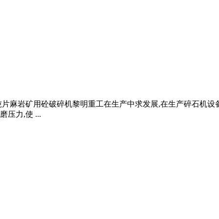
 时产70150吨片麻岩矿用砼破碎机黎明重工在生产中求发展,在生产
,使 ...