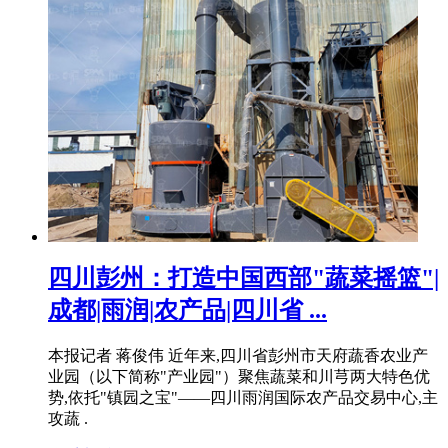
四川彭州：打造中国西部"蔬菜摇篮"|
成都|雨润|农产品|四川省 ...
本报记者 蒋俊伟 近年来,四川省彭州市天府蔬香农业产
业园（以下简称"产业园"）聚焦蔬菜和川芎两大特色优
势,依托"镇园之宝"——四川雨润国际农产品交易中心,主
攻蔬 .