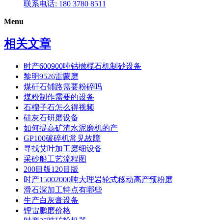
联系电话: 180 3780 8511
Menu
相关文章
时产600900吨钴橄榄石机制砂设备
黎明9526雷蒙磨
煤矸石铺路需要粉碎吗
煤粉制作需要的设备
石榴子石怎么得视频
硅灰石研磨设备
如何提高矿渣水泥磨机的产
GP100破碎机常见故障
寻找艾叶加工磨细设备
采砂船工艺流程图
200目版120目版
时产15002000吨大理岩轮式移动高产预粉磨
滑石深加工特点有哪些
生产白灰膏设备
锂雷鹏磨价格