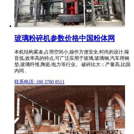
玻璃粉碎机参数价格中国粉体网
本机结构紧凑,占用空间小,操作方便安全,时尚的设计,噪
音低,效率高的特点,可广泛应用于玻璃,玻璃钢,汽车用钢
垫,玻璃纤维,陶瓷,电力等行业。 破碎比大；产量高,比国
内同 .
联系电话: 180 3780 8511