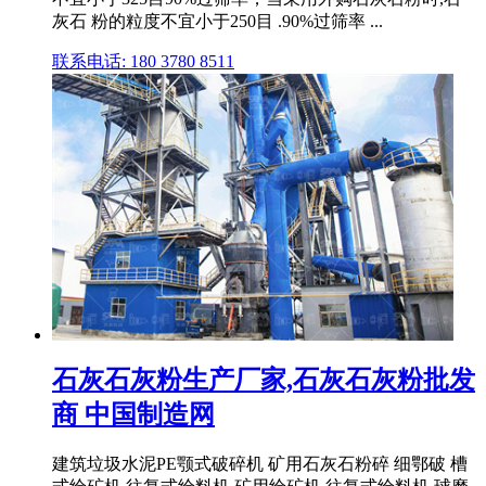
灰石 粉的粒度不宜小于250目 .90%过筛率 ...
联系电话: 180 3780 8511
石灰石灰粉生产厂家,石灰石灰粉批发
商 中国制造网
建筑垃圾水泥PE颚式破碎机 矿用石灰石粉碎 细鄂破 槽