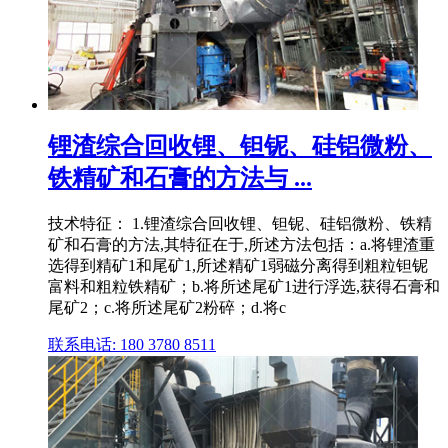
锂渣综合回收锂、钽铌、硅铝微粉、
铁精矿和石膏的方法与 ...
技术特征： 1.锂渣综合回收锂、钽铌、硅铝微粉、铁精
矿和石膏的方法,其特征在于,所述方法包括：a.将锂渣重
选得到精矿1和尾矿1,所述精矿1弱磁分离得到粗粒钽铌
富料和粗粒铁精矿；b.将所述尾矿1进行浮选,获得石膏和
尾矿2；c.将所述尾矿2粉碎；d.将c
联系电话: 180 3780 8511