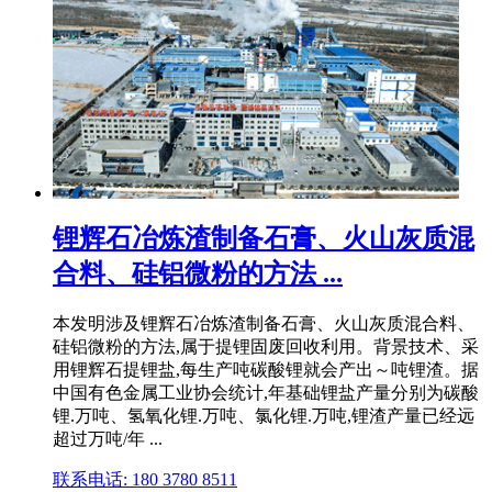
锂辉石冶炼渣制备石膏、火山灰质混
合料、硅铝微粉的方法 ...
本发明涉及锂辉石冶炼渣制备石膏、火山灰质混合料、
硅铝微粉的方法,属于提锂固废回收利用。背景技术、采
用锂辉石提锂盐,每生产吨碳酸锂就会产出～吨锂渣。据
中国有色金属工业协会统计,年基础锂盐产量分别为碳酸
锂.万吨、氢氧化锂.万吨、氯化锂.万吨,锂渣产量已经远
超过万吨/年 ...
联系电话: 180 3780 8511