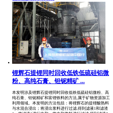
锂辉石提锂同时回收低铁低硫硅铝微
粉、高纯石膏、钽铌精矿 ...
本发明涉及锂辉石提锂同时回收低铁低硫硅铝微粉、高
纯石膏、钽铌精矿和富锂铁料的方法,属于矿物资源加工
利用领域。本发明的方法包括：将锂辉石的提锂酸熟料
与水混合浸出；将浸出浆料进行过滤,得到滤液1和滤渣