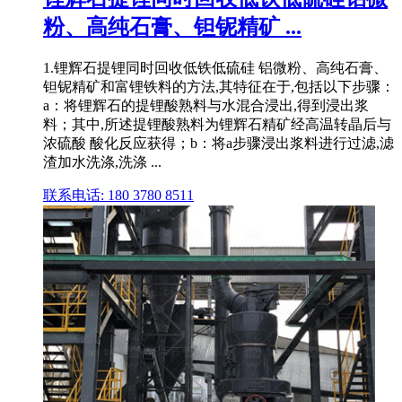
粉、高纯石膏、钽铌精矿 ...
1.锂辉石提锂同时回收低铁低硫硅 铝微粉、高纯石膏、
钽铌精矿和富锂铁料的方法,其特征在于,包括以下步骤：
a：将锂辉石的提锂酸熟料与水混合浸出,得到浸出浆
料；其中,所述提锂酸熟料为锂辉石精矿经高温转晶后与
浓硫酸 酸化反应获得；b：将a步骤浸出浆料进行过滤,滤
渣加水洗涤,洗涤 ...
联系电话: 180 3780 8511