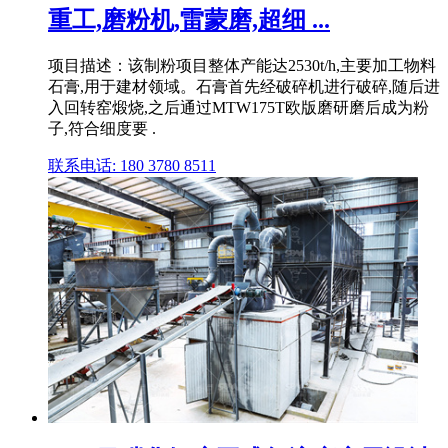
重工,磨粉机,雷蒙磨,超细 ...
项目描述：该制粉项目整体产能达2530t/h,主要加工物料
石膏,用于建材领域。石膏首先经破碎机进行破碎,随后进
入回转窑煅烧,之后通过MTW175T欧版磨研磨后成为粉
子,符合细度要 .
联系电话: 180 3780 8511