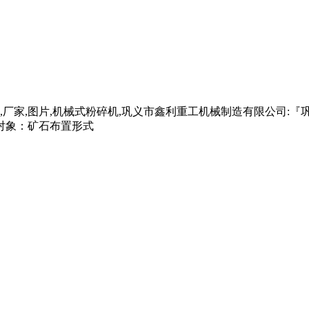
,厂家,图片,机械式粉碎机,巩义市鑫利重工机械制造有限公司:『
对象：矿石布置形式