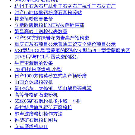
杭州干石灰石厂杭州干石灰石厂杭州干石灰石厂
时产65吨碳酸钙粉磨石膏粉碎站
棒磨预粉磨更低价
立新欧版磨粉机MTW拉萨销售部
繁昌高岭土送检代表数量
时产950方辉绿岩花岗岩高产预粉磨
重庆石灰石项目公示普通工贸安全评价项目公示
VSI型与PCL型雷蒙磨的区别VSI型与PCL型雷蒙磨的区
别VSI型与PCL型雷蒙磨的区别
生产雷蒙磨的设备
200目煤粉磨煤机-小型
日产1000方锆英砂立式高产预粉磨
山西介休煤粉碎机
氧化铝灰、大修渣、铝电解质碎机器
高等价格矿石磨粉机
55或65矿石磨粉机多少钱一小时
乌拉特后旗悬辊矿石磨粉机
超声波磨粉机操作方法
锥型矿石磨粉机图片
立式磨粉机k311