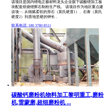
该项目是国内锂电正极材料龙头企业旗下碳酸锂加工板
块配套焙烧锂辉石制粉生产线。 该项目作为地区重点建
设项···. 从细腻柔软的滑石（莫氏硬度1）、石膏（莫氏
硬度2）到质地坚硬的钾长 .
联系电话: 180 3780 8511
碳酸钙磨粉机物料加工黎明重工,磨粉
机,雷蒙磨,超细磨粉机 ...