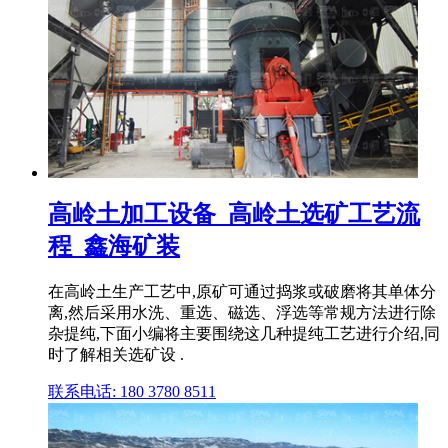
高岭土加工设备_高岭土选矿工艺流
程_鑫海矿装
在高岭土生产工艺中,原矿可通过捣浆或破磨将其单体分
离,然后采用水洗、重选、磁选、浮选等常规方法进行除
杂提纯,下面小编将主要围绕这几种提纯工艺进行介绍,同
时了解相关选矿设 .
联系电话: 180 3780 8511