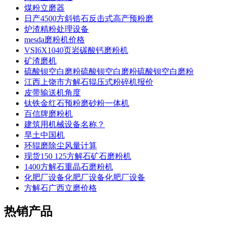
煤粉立磨器
日产4500方斜锆石反击式高产预粉磨
炉渣精粉处理设备
mesda磨粉机价格
VSI6X1040页岩碳酸钙磨粉机
矿渣磨机
硫酸钡空白磨粉硫酸钡空白磨粉硫酸钡空白磨粉
江西上饶市方解石辊压式粉碎机报价
皮带输送机角度
钛铁金红石预粉磨砂粉一体机
百信牌磨粉机
建筑用机械设备名称？
旱土中国机
环辊磨除尘风量计算
现货150 125方解石矿石磨粉机
1400方解石重晶石磨粉机
化肥厂设备化肥厂设备化肥厂设备
方解石广西立磨价格
热销产品