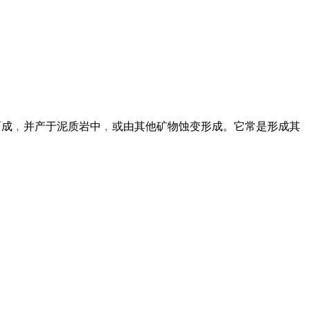
化而成﹐并产于泥质岩中﹐或由其他矿物蚀变形成。它常是形成其