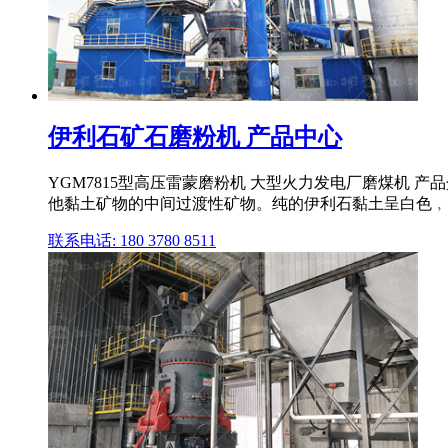
伊利石矿石磨粉机 产品中心
YGM7815型高压雷蒙磨粉机 大型火力发电厂磨煤机
他黏土矿物的中间过渡性矿物。纯的伊利石黏土呈白色﹐但常
联系电话: 180 3780 8511