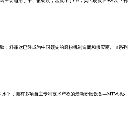
磨主要适用于中、低硬度，湿度小于6%，莫氏硬度在9级以下的
经验，科菲达已经成为中国领先的磨粉机制造商和供应商。 R系
术水平，拥有多项自主专利技术产权的最新粉磨设备—MTW系列欧