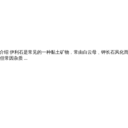
 产品介绍 伊利石是常见的一种黏土矿物﹐常由白云母﹑钾长石风
因杂质 ...