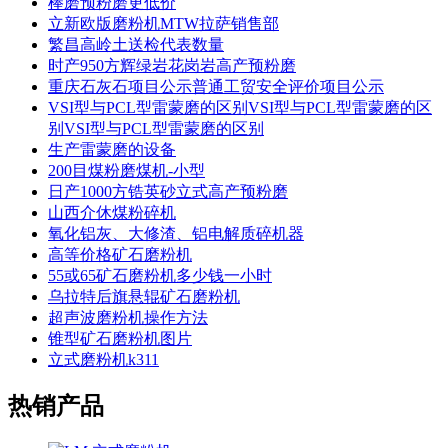
棒磨预粉磨更低价
立新欧版磨粉机MTW拉萨销售部
繁昌高岭土送检代表数量
时产950方辉绿岩花岗岩高产预粉磨
重庆石灰石项目公示普通工贸安全评价项目公示
VSI型与PCL型雷蒙磨的区别VSI型与PCL型雷蒙磨的区
别VSI型与PCL型雷蒙磨的区别
生产雷蒙磨的设备
200目煤粉磨煤机-小型
日产1000方锆英砂立式高产预粉磨
山西介休煤粉碎机
氧化铝灰、大修渣、铝电解质碎机器
高等价格矿石磨粉机
55或65矿石磨粉机多少钱一小时
乌拉特后旗悬辊矿石磨粉机
超声波磨粉机操作方法
锥型矿石磨粉机图片
立式磨粉机k311
热销产品