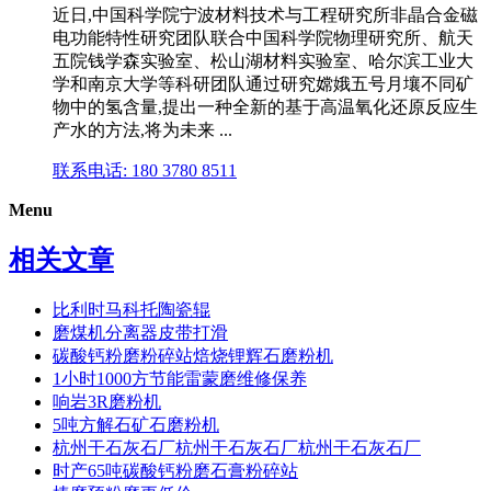
近日,中国科学院宁波材料技术与工程研究所非晶合金磁
电功能特性研究团队联合中国科学院物理研究所、航天
五院钱学森实验室、松山湖材料实验室、哈尔滨工业大
学和南京大学等科研团队通过研究嫦娥五号月壤不同矿
物中的氢含量,提出一种全新的基于高温氧化还原反应生
产水的方法,将为未来 ...
联系电话: 180 3780 8511
Menu
相关文章
比利时马科托陶瓷辊
磨煤机分离器皮带打滑
碳酸钙粉磨粉碎站焙烧锂辉石磨粉机
1小时1000方节能雷蒙磨维修保养
响岩3R磨粉机
5吨方解石矿石磨粉机
杭州干石灰石厂杭州干石灰石厂杭州干石灰石厂
时产65吨碳酸钙粉磨石膏粉碎站