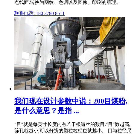
点线面,转换为网纹、色调以及图像、印刷的肌理。
联系电话: 180 3780 8511
我们现在设计参数中说：200目煤粉,
是什么意思？是指 ...
"目"就是每英寸长度内有若干根编丝的数目,"目"数越高,
筛孔就越小,可以分辨的颗粒粒径也就越小。 目与粒径尺