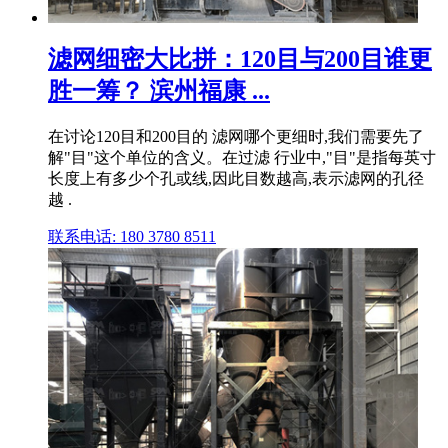
滤网细密大比拼：120目与200目谁更
胜一筹？ 滨州福康 ...
在讨论120目和200目的 滤网哪个更细时,我们需要先了
解"目"这个单位的含义。在过滤 行业中,"目"是指每英寸
长度上有多少个孔或线,因此目数越高,表示滤网的孔径
越 .
联系电话: 180 3780 8511