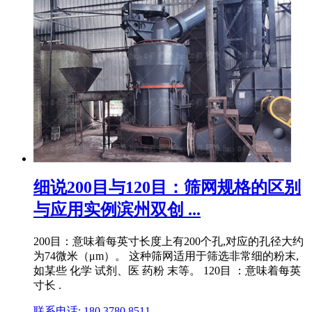
细说200目与120目：筛网规格的区别
与应用实例滨州双创 ...
200目：意味着每英寸长度上有200个孔,对应的孔径大约
为74微米（μm）。 这种筛网适用于筛选非常细的粉末,
如某些 化学 试剂、医 药粉 末等。 120目 ：意味着每英
寸长 .
联系电话: 180 3780 8511