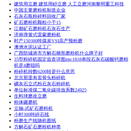
建筑用立磨 建筑用砂立磨 人工立磨河南黎明重工科技
中国主要磨粉机制造企业
石灰石瓶粉碎料回收厂家
矿石磨粉机颗粒小于15
江都矿石磨粉机石灰石生产
济南弹簧式雷蒙磨粉机
时产150300吨煤炭VSI高产预粉磨
澳洲水泥认证工厂
广西防城港市方解石梯形磨粉机什么牌子好
35型粉碎机固定齿盘详图ppc1818单段石灰石碳酸钙磨粉
机是4磨辊吗
粉碎机转数6200转是什么意思
北京那里有卖骨头粉碎机
磷灰石立式粉石灰石粉碎机
单位标准煤二氧化碳排放系数24925
生料球磨改立磨
粉体碾磨机
立轴-式矿石磨粉机
小时300吨碎石线
粉磨生产线随机图纸
方解石矿石磨粉机种类