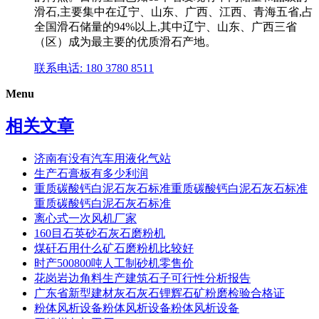
滑石,主要集中在辽宁、山东、广西、江西、青海五省,占
全国滑石储量的94%以上,其中辽宁、山东、广西三省
（区）成为最主要的优质滑石产地。
联系电话: 180 3780 8511
Menu
相关文章
济南有没有汽车用液化气站
生产石膏板有多少利润
重质碳酸钙白泥石灰石标准重质碳酸钙白泥石灰石标准
重质碳酸钙白泥石灰石标准
离心式一次风机厂家
160目石英砂石灰石磨粉机
煤矸石用什么矿石磨粉机比较好
时产500800吨人工制砂机零售价
花岗岩边角料生产建筑石子可行性分析报告
广东省新型建材灰石灰石锂辉石矿粉磨检验合格证
粉体风析设备粉体风析设备粉体风析设备