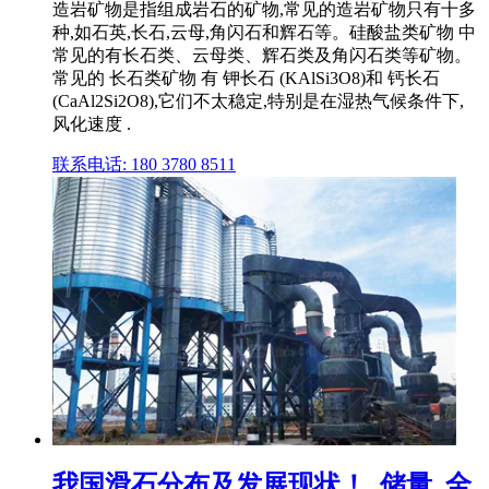
造岩矿物是指组成岩石的矿物,常见的造岩矿物只有十多
种,如石英,长石,云母,角闪石和辉石等。硅酸盐类矿物 中
常见的有长石类、云母类、辉石类及角闪石类等矿物。
常见的 长石类矿物 有 钾长石 (KAlSi3O8)和 钙长石
(CaAl2Si2O8),它们不太稳定,特别是在湿热气候条件下,
风化速度 .
联系电话: 180 3780 8511
我国滑石分布及发展现状！_储量_全