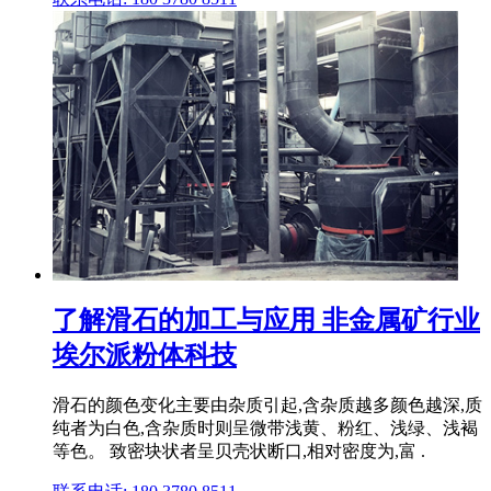
了解滑石的加工与应用 非金属矿行业
埃尔派粉体科技
滑石的颜色变化主要由杂质引起,含杂质越多颜色越深,质
纯者为白色,含杂质时则呈微带浅黄、粉红、浅绿、浅褐
等色。 致密块状者呈贝壳状断口,相对密度为,富 .