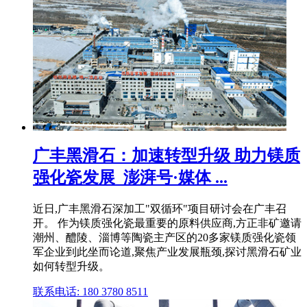
广丰黑滑石：加速转型升级 助力镁质
强化瓷发展_澎湃号·媒体 ...
近日,广丰黑滑石深加工"双循环"项目研讨会在广丰召
开。 作为镁质强化瓷最重要的原料供应商,方正非矿邀请
潮州、醴陵、淄博等陶瓷主产区的20多家镁质强化瓷领
军企业到此坐而论道,聚焦产业发展瓶颈,探讨黑滑石矿业
如何转型升级。
联系电话: 180 3780 8511