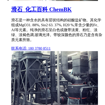
滑石_化工百科 ChemBK
滑石是一种含水的具有层状结构的硅酸盐矿物。其化学
组成MgO31. 88%, Sio2 63. 37%, H20 %,常含少量的Fe、
Al等元素。纯净的滑石呈白色或微带淡黄、粉红、淡
绿、淡褐色调,玻璃光泽。带较深颜色的滑石乃是含有杂
质元素所致。
联系电话: 180 3780 8511