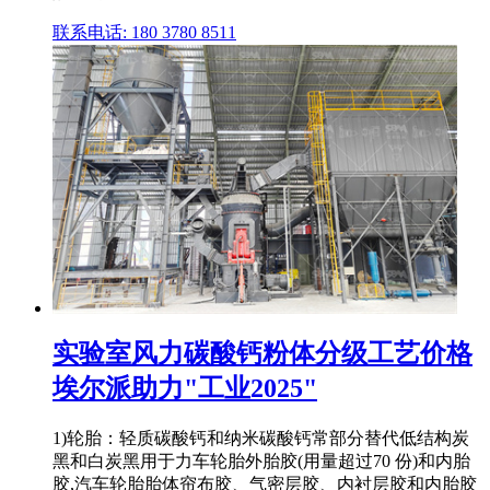
联系电话: 180 3780 8511
实验室风力碳酸钙粉体分级工艺价格
埃尔派助力"工业2025"
1)轮胎：轻质碳酸钙和纳米碳酸钙常部分替代低结构炭
黑和白炭黑用于力车轮胎外胎胶(用量超过70 份)和内胎
胶,汽车轮胎胎体帘布胶、气密层胶、内衬层胶和内胎胶