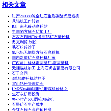
相关文章
时产240380吨金红石重质碳酸钙磨粉机
悬辊机工作转速
四川南充移动磨粉站
中国的方解石矿加工厂
石灰石F磨矿设备重钙矿石磨粉机
奥克利姆 制粉
毛石粉碎沙子
氧化铝无烟煤方解石磨粉机
国内新型矿石磨粉机厂家
广西灵川桂林雷蒙磨厂-雷蒙磨机
无烟煤粗加工 上海石虎雷蒙磨有限公司
石子合同
3单辊磨粉机结构图
霍山钙粉管理协会
LM250×400辊磨机磨煤机价格？
生石灰矿用投资
每小时产60T圆锥粗破机
石墨矿石生产成本
金红石碎石高产预粉磨