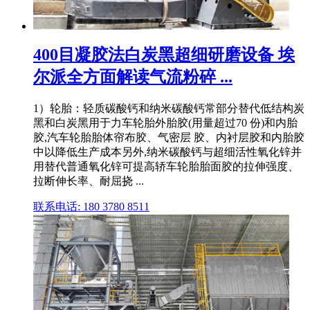
400目凝胶法白炭黑超细研磨设备 埃
尔派全方面解读气流粉碎 ...
1）轮胎：轻质碳酸钙和纳米碳酸钙常部分替代低结构炭
黑和白炭黑用于力车轮胎外胎胶(用量超过70 份)和内胎
胶,汽车轮胎胎体帘布胶、气密层 胶、内衬层胶和内胎胶
中以降低生产成本另外,纳米碳酸钙与超细活性氧化锌并
用替代普通氧化锌可提高轿车轮胎胎面胶的拉伸强度、
拉断伸长率、耐屈挠 ...
联系电话: 180 3780 8511