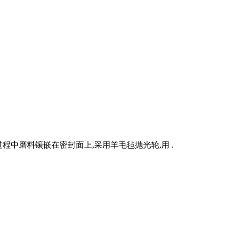
过程中磨料镶嵌在密封面上,采用羊毛毡抛光轮,用 .