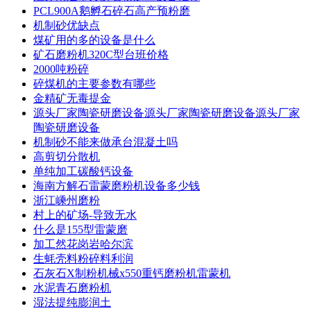
PCL900A鹅孵石碎石高产预粉磨
机制砂优缺点
煤矿用的多的设备是什么
矿石磨粉机320C型台班价格
2000吨粉碎
碎煤机的主要参数有哪些
金精矿无毒提金
源头厂家陶瓷研磨设备源头厂家陶瓷研磨设备源头厂家
陶瓷研磨设备
机制砂不能来做承台混凝土吗
高剪切分散机
单纯加工碳酸钙设备
海南方解石雷蒙磨粉机设备多少钱
浙江嵊州磨粉
村上的矿场-导致无水
什么是155型雷蒙磨
加工然花岗岩哈尔滨
生蚝壳料粉碎料利润
石灰石X制粉机械x550重钙磨粉机雷蒙机
水泥青石磨粉机
湿法提纯膨润土