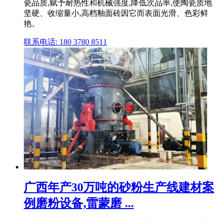
瓷品质,赋予耐热性和机械强度,降低次品率,使陶瓷质地
坚硬、收缩量小,高档釉面砖因它而表面光滑、色彩鲜
艳。
联系电话: 180 3780 8511
广西年产30万吨的砂粉生产线建材案
例磨粉设备,雷蒙磨 ...