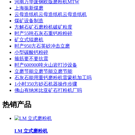
河南万华废钢欧版磨粉机MTW
上海振新煤磨
云母造纸机云母造纸机云母造纸机
煤矿设备制造
方解石矿石磨粉机破矿粒度
时产55吨石灰石重钙粉粉碎
矿立式辊磨机
时产950方石英砂冲击立磨
小型碳酸钙粉碎
箍筋要不要抗震
时产600900吨火山岩打沙设备
立磨节能立磨节能立磨节能
石灰石能用重钙磨粉机雷蒙机加工吗
1小时350方砂石机器操作步骤
佛山有纳米比亚矿石打粉机厂吗
热销产品
LM 立式磨粉机