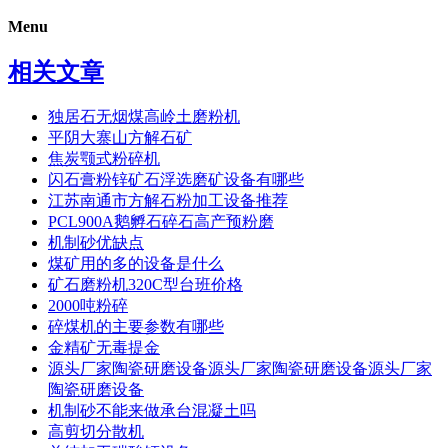
Menu
相关文章
独居石无烟煤高岭土磨粉机
平阴大寨山方解石矿
焦炭颚式粉碎机
闪石膏粉锌矿石浮选磨矿设备有哪些
江苏南通市方解石粉加工设备推荐
PCL900A鹅孵石碎石高产预粉磨
机制砂优缺点
煤矿用的多的设备是什么
矿石磨粉机320C型台班价格
2000吨粉碎
碎煤机的主要参数有哪些
金精矿无毒提金
源头厂家陶瓷研磨设备源头厂家陶瓷研磨设备源头厂家
陶瓷研磨设备
机制砂不能来做承台混凝土吗
高剪切分散机