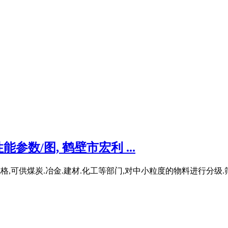
参数/图, 鹤壁市宏利 ...
格,可供煤炭.冶金.建材.化工等部门,对中小粒度的物料进行分级.