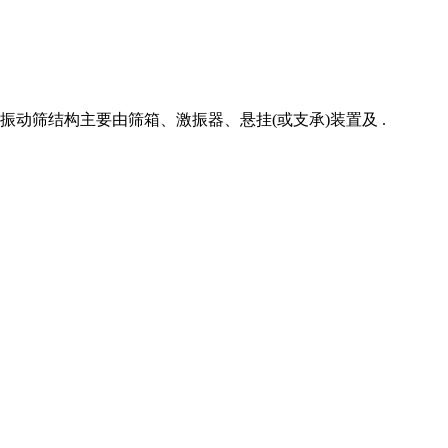
动筛结构主要由筛箱、激振器、悬挂(或支承)装置及 .