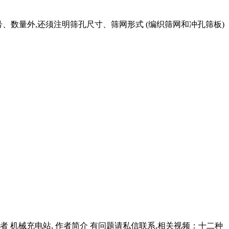
号、数量外,还须注明筛孔尺寸、筛网形式 (编织筛网和冲孔筛板)
视频作者 机械充电站, 作者简介 有问题请私信联系,相关视频：十二种