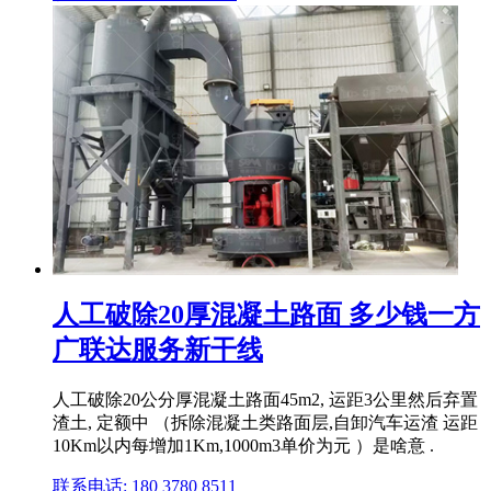
人工破除20厚混凝土路面 多少钱一方
广联达服务新干线
人工破除20公分厚混凝土路面45m2, 运距3公里然后弃置
渣土, 定额中 （拆除混凝土类路面层,自卸汽车运渣 运距
10Km以内每增加1Km,1000m3单价为元 ）是啥意 .
联系电话: 180 3780 8511