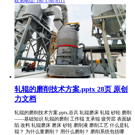
联系电话: 180 3780 8511
轧辊的磨削技术方案.pptx 28页 原创
力文档
轧辊的磨削技术方案.pptx,谷兵 轧辊磨床 轧辊 砂轮 磨削
——基础知识 轧辊的磨削 工作辊 支承辊 疲劳层 表面缺
陷 改料 轧辊磨床 磨床 砂轮 磨削液 磨削工艺 什么是轧
辊？ 为什么要磨削？ 用什么磨削？ 磨削系统包括哪