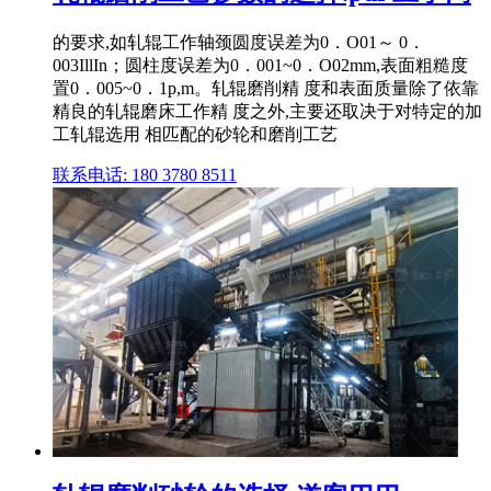
的要求,如轧辊工作轴颈圆度误差为0．O01～ 0．
003IllIn；圆柱度误差为0．001~0．O02mm,表面粗糙度
置0．005~0．1p,m。轧辊磨削精 度和表面质量除了依靠
精良的轧辊磨床工作精 度之外,主要还取决于对特定的加
工轧辊选用 相匹配的砂轮和磨削工艺
联系电话: 180 3780 8511