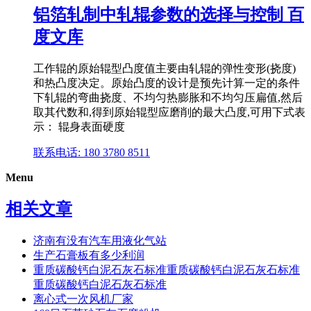
铝箔轧制中轧辊参数的选择与控制 百
度文库
工作辊的原始辊型凸度值主要由轧辊的弹性变形(挠度)
和热凸度决定。原始凸度的设计是预先计算一定的条件
下轧辊的弯曲挠度、不均匀热膨胀和不均匀压扁值,然后
取其代数和,得到原始辊型应磨削的最大凸度,可用下式表
示： 辊身表面硬度
联系电话: 180 3780 8511
Menu
相关文章
济南有没有汽车用液化气站
生产石膏板有多少利润
重质碳酸钙白泥石灰石标准重质碳酸钙白泥石灰石标准
重质碳酸钙白泥石灰石标准
离心式一次风机厂家