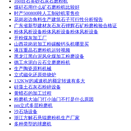
160目石英砂石灰石磨粉机
煤矸石用什么矿石磨粉机比较好
时产500800吨人工制砂机零售价
花岗岩边角料生产建筑石子可行性分析报告
广东省新型建材灰石灰石锂辉石矿粉磨检验合格证
粉体风析设备粉体风析设备粉体风析设备
开粉煤灰加工厂
山西花岗岩加工粉碳酸钙头机哪里买
液压重晶石磨粉机运转视频
黑龙江黑白泥风化煤加工粉磨设备
德工水泥白云石立磨磨粉机
生产陶瓷原料机械
立式磁化还原焙烧炉
132KW的减速机的额定转速有多大
硅藻土石灰石粉碎设备
黄蜡石的加工过程
粉磨机大油门打小油门不打是什么原因
pm立式多层粉磨机
沙石场设备
浙江方解石悬辊磨粉机生产厂家
多种类型的球磨机