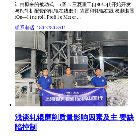
计由原来的被动式、5磨 ... 三菱重工自80年代开始开发
与Pc轧机配套的轧辊在线磨削 装置和轧辊在线 检测装置
(On—l i ne rol l Profi l e Met er ...
联系电话: 180 3780 8511
浅谈轧辊磨削质量影响因素及主 要缺
陷控制