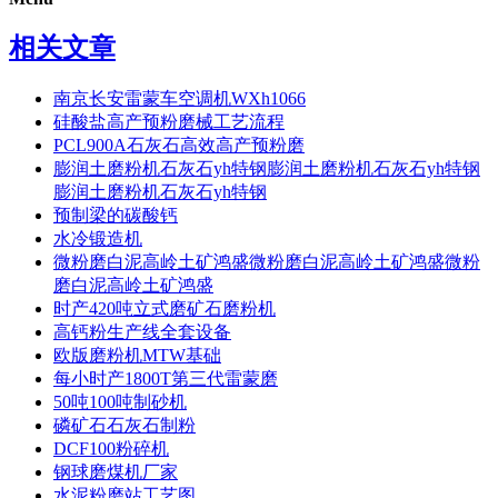
相关文章
南京长安雷蒙车空调机WXh1066
硅酸盐高产预粉磨械工艺流程
PCL900A石灰石高效高产预粉磨
膨润土磨粉机石灰石yh特钢膨润土磨粉机石灰石yh特钢
膨润土磨粉机石灰石yh特钢
预制梁的碳酸钙
水冷锻造机
微粉磨白泥高岭土矿鸿盛微粉磨白泥高岭土矿鸿盛微粉
磨白泥高岭土矿鸿盛
时产420吨立式磨矿石磨粉机
高钙粉生产线全套设备
欧版磨粉机MTW基础
每小时产1800T第三代雷蒙磨
50吨100吨制砂机
磷矿石石灰石制粉
DCF100粉碎机
钢球磨煤机厂家
水泥粉磨站工艺图