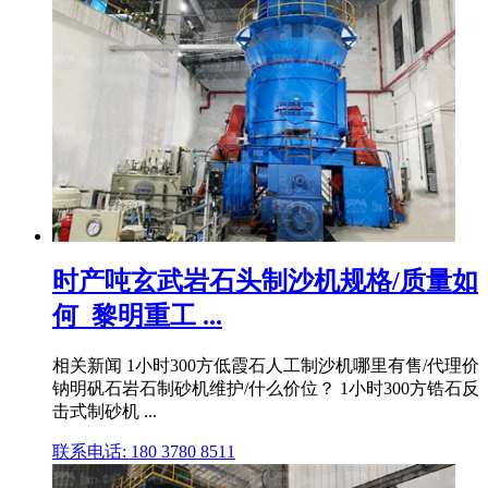
时产吨玄武岩石头制沙机规格/质量如
何_黎明重工 ...
相关新闻 1小时300方低霞石人工制沙机哪里有售/代理价
钠明矾石岩石制砂机维护/什么价位？ 1小时300方锆石反
击式制砂机 ...
联系电话: 180 3780 8511