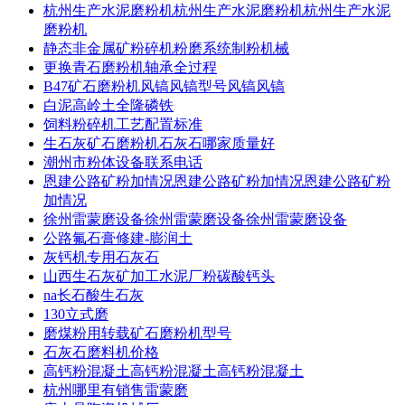
杭州生产水泥磨粉机杭州生产水泥磨粉机杭州生产水泥
磨粉机
静态非金属矿粉碎机粉磨系统制粉机械
更换青石磨粉机轴承全过程
B47矿石磨粉机风镐风镐型号风镐风镐
白泥高岭土全隆磷铁
饲料粉碎机工艺配置标准
生石灰矿石磨粉机石灰石哪家质量好
潮州市粉体设备联系电话
恩建公路矿粉加情况恩建公路矿粉加情况恩建公路矿粉
加情况
徐州雷蒙磨设备徐州雷蒙磨设备徐州雷蒙磨设备
公路氟石膏修建-膨润土
灰钙机专用石灰石
山西生石灰矿加工水泥厂粉碳酸钙头
na长石酸生石灰
130立式磨
磨煤粉用转载矿石磨粉机型号
石灰石磨料机价格
高钙粉混凝土高钙粉混凝土高钙粉混凝土
杭州哪里有销售雷蒙磨