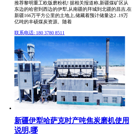
推荐黎明重工欧版磨粉机! 据相关报道称,新疆煤矿区从
东边的哈密到西边的伊犁,从南疆的拜城到北疆的昌吉,在
新疆166万平方公里的土地上,储藏着预计储量达2 .19万
亿吨的丰硕煤炭资源。随着
联系电话: 180 3780 8511
新疆伊犁哈萨克时产吨焦炭磨机使用
说明,哪