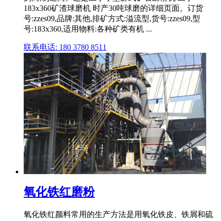
183x360矿渣球磨机 时产30吨球磨的详细页面。订货
号:zzes09,品牌:其他,排矿方式:溢流型,货号:zzes09,型
号:183x360,适用物料:各种矿类有机 ...
联系电话: 180 3780 8511
氧化铁红磨粉
氧化铁红颜料常用的生产方法是用氧化铁皮、铁屑和硫