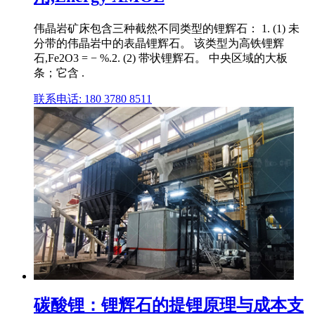
伟晶岩矿床包含三种截然不同类型的锂辉石： 1. (1) 未
分带的伟晶岩中的表晶锂辉石。 该类型为高铁锂辉
石,Fe2O3 = − %.2. (2) 带状锂辉石。 中央区域的大板
条；它含 .
联系电话: 180 3780 8511
碳酸锂：锂辉石的提锂原理与成本支