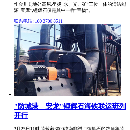
州金川县地处高原,坐拥"水、光、矿"三位一体的清洁能
源"宝库",锂辉石仅是其中一样"宝物"。
联系电话: 180 3780 8511
"防城港—安龙"锂辉石海铁联运班列
开行
3月25日11时,装载着3000吨南非进口锂辉石的敞顶集装