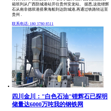
箱班列从广西防城港站开往贵州安龙站。 据悉,这批锂辉
石从南非德班港搭乘海船到达防城港,再通过铁路转运至
贵州 .
联系电话: 180 3780 8511
四川金川："白色石油"锂辉石已探明
储量达6000万吨我的钢铁网