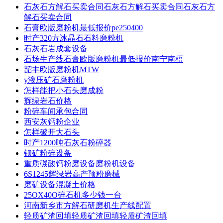
石灰石方解石买卖合同石灰石方解石买卖合同石灰石方
解石买卖合同
石膏欧版磨粉机最低报价pe250400
时产320方冰晶石石料磨粉机
石灰石岩成套设备
石场生产线石膏欧版磨粉机最低报价南宁南梧
韶丰欧版磨粉机MTW
y液压矿石磨粉机
怎样能把小石头磨成粉
辉绿岩石价格
粉碎车间承包合同
西安灰钙粉企业
怎样破开大石头
时产1200吨石灰石粉碎器
钡矿粉碎设备
重质碳酸钙粉磨设备磨粉机设备
6S1245辉绿岩高产预粉磨械
磨矿设备混凝土价格
25OX40O碎石机多少钱一台
河南新乡市方解石研磨机生产线配置
轻质矿渣回填轻质矿渣回填轻质矿渣回填