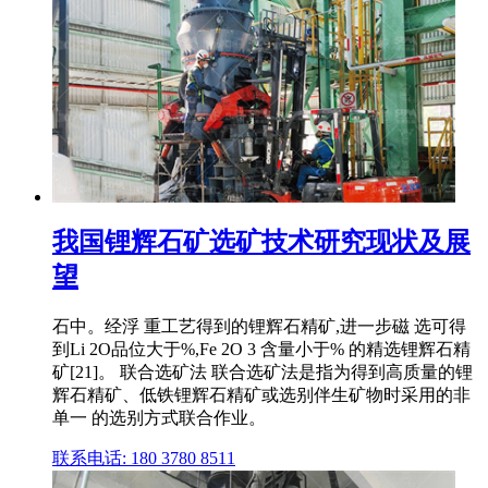
我国锂辉石矿选矿技术研究现状及展
望
石中。经浮 重工艺得到的锂辉石精矿,进一步磁 选可得
到Li 2O品位大于%,Fe 2O 3 含量小于% 的精选锂辉石精
矿[21]。 联合选矿法 联合选矿法是指为得到高质量的锂
辉石精矿、低铁锂辉石精矿或选别伴生矿物时采用的非
单一 的选别方式联合作业。
联系电话: 180 3780 8511