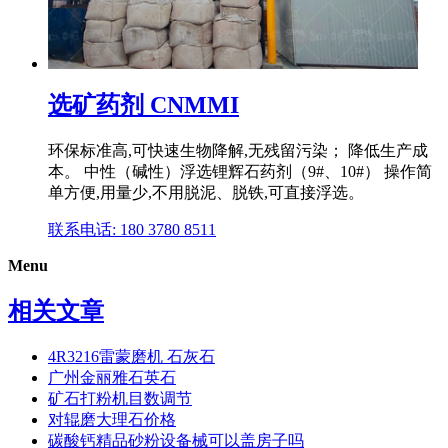
选矿药剂 CNMMI
环保标准高,可快速生物降解,无残留污染； 降低生产成
本。 中性（碱性）浮选锂辉石药剂（9#、10#） 操作简
单方便,用量少,不用脱泥、脱铁,可直接浮选。
联系电话: 180 3780 8511
Menu
相关文章
4R3216雷蒙磨机 石灰石
广州金丽雅石英石
矿石打粉机目数调节
对辊磨大理石价格
碳酸钙精品砂粉设备械可以盖房子吗