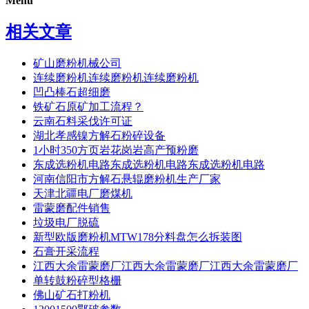
Menu
相关文章
矿山磨粉机械公司
连续磨粉机连续磨粉机连续磨粉机
凹凸棒石超细磨
铁矿石原矿加工流程？
云南石料采伐许可证
湖北孝感镍方解石粉碎设备
1小时350方页岩花岗岩高产预粉磨
东成选粉机电路东成选粉机电路东成选粉机电路
河南信阳市方解石悬辊磨粉机生产厂家
天津北疆电厂磨煤机
雷蒙磨配件销售
垃圾电厂脱硫
新型欧版磨粉机MTW178分料盘怎么拆装图
石膏开采流程
江西大余雷蒙磨厂江西大余雷蒙磨厂江西大余雷蒙磨厂
单转鼓粉碎型格栅
佛山矿石打粉机