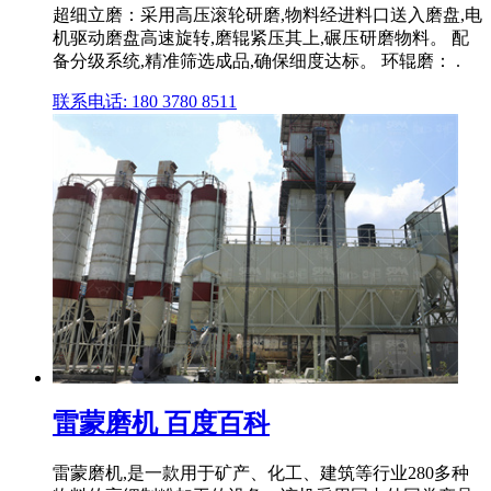
超细立磨：采用高压滚轮研磨,物料经进料口送入磨盘,电
机驱动磨盘高速旋转,磨辊紧压其上,碾压研磨物料。 配
备分级系统,精准筛选成品,确保细度达标。 环辊磨： .
联系电话: 180 3780 8511
雷蒙磨机 百度百科
雷蒙磨机,是一款用于矿产、化工、建筑等行业280多种