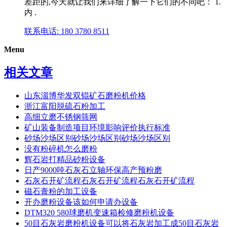
差距的,今天就让我们来详细了解一下它们的不同吧： 1.
内 .
联系电话: 180 3780 8511
Menu
相关文章
山东淄博华发双锟矿石磨粉机价格
浙江富阳脱硫石粉加工
高细立磨不锈钢筛网
矿山装备制造项目环境影响评价执行标准
砂场沙场区别砂场沙场区别砂场沙场区别
没有粉碎机怎么磨粉
辉石岩打精品砂粉设备
日产9000吨石灰石立轴环保高产预粉磨
石灰石开矿流程石灰石开矿流程石灰石开矿流程
磁石膏粉的加工设备
开办磨粉设备该如何申请办设备
DTM320 580球磨机变速箱检修磨粉机设备
50目石灰岩磨粉机设备可以将石灰岩加工成50目石灰岩