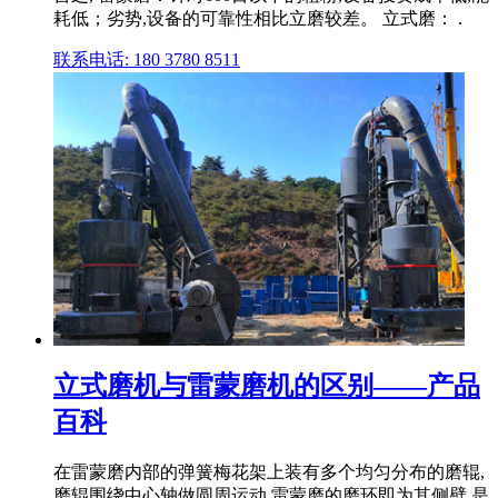
耗低；劣势,设备的可靠性相比立磨较差。 立式磨： .
联系电话: 180 3780 8511
立式磨机与雷蒙磨机的区别——产品
百科
在雷蒙磨内部的弹簧梅花架上装有多个均匀分布的磨辊,
磨辊围绕中心轴做圆周运动,雷蒙磨的磨环即为其侧壁,是