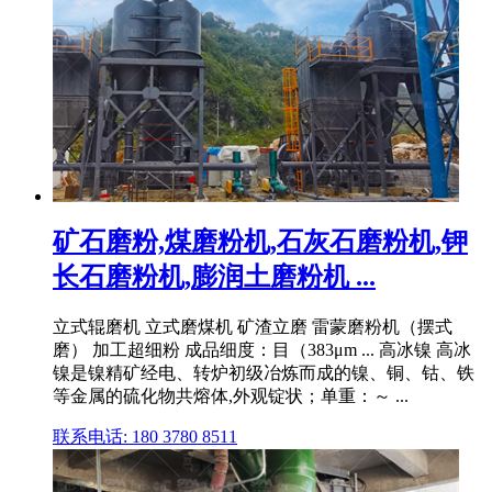
矿石磨粉,煤磨粉机,石灰石磨粉机,钾
长石磨粉机,膨润土磨粉机 ...
立式辊磨机 立式磨煤机 矿渣立磨 雷蒙磨粉机（摆式
磨） 加工超细粉 成品细度：目（383μm ... 高冰镍 高冰
镍是镍精矿经电、转炉初级冶炼而成的镍、铜、钴、铁
等金属的硫化物共熔体,外观锭状；单重：～ ...
联系电话: 180 3780 8511