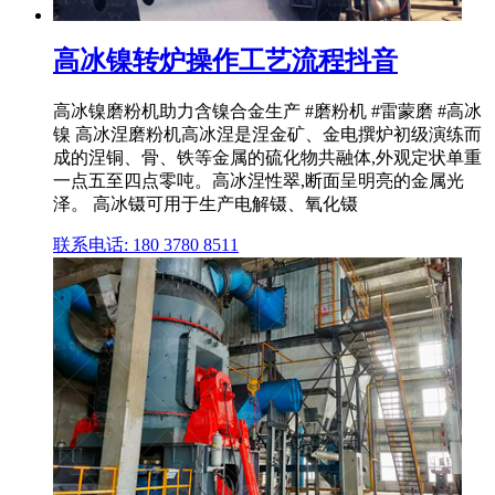
高冰镍转炉操作工艺流程抖音
高冰镍磨粉机助力含镍合金生产 #磨粉机 #雷蒙磨 #高冰
镍 高冰涅磨粉机高冰涅是涅金矿、金电撰炉初级演练而
成的涅铜、骨、铁等金属的硫化物共融体,外观定状单重
一点五至四点零吨。高冰涅性翠,断面呈明亮的金属光
泽。 高冰镊可用于生产电解镊、氧化镊
联系电话: 180 3780 8511