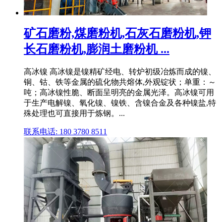
矿石磨粉,煤磨粉机,石灰石磨粉机,钾
长石磨粉机,膨润土磨粉机 ...
高冰镍 高冰镍是镍精矿经电、转炉初级冶炼而成的镍、
铜、钴、铁等金属的硫化物共熔体,外观锭状；单重：～
吨；高冰镍性脆、断面呈明亮的金属光泽。高冰镍可用
于生产电解镍、氧化镍、镍铁、含镍合金及各种镍盐,特
殊处理也可直接用于炼钢。...
联系电话: 180 3780 8511