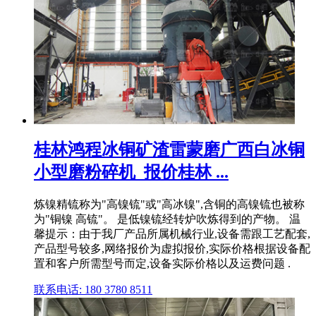
桂林鸿程冰铜矿渣雷蒙磨广西白冰铜
小型磨粉碎机_报价桂林 ...
炼镍精锍称为"高镍锍"或"高冰镍",含铜的高镍锍也被称
为"铜镍 高锍"。 是低镍锍经转炉吹炼得到的产物。 温
馨提示：由于我厂产品所属机械行业,设备需跟工艺配套,
产品型号较多,网络报价为虚拟报价,实际价格根据设备配
置和客户所需型号而定,设备实际价格以及运费问题 .
联系电话: 180 3780 8511