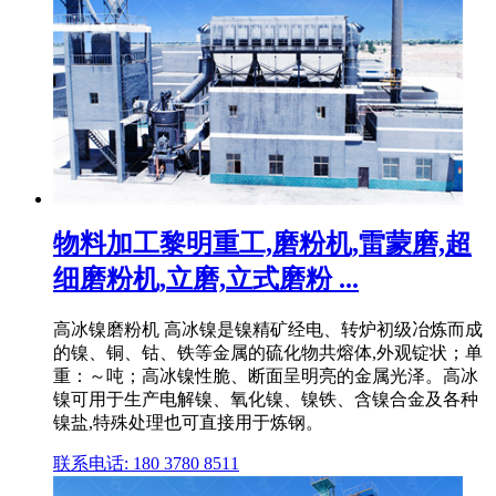
物料加工黎明重工,磨粉机,雷蒙磨,超
细磨粉机,立磨,立式磨粉 ...
高冰镍磨粉机 高冰镍是镍精矿经电、转炉初级冶炼而成
的镍、铜、钴、铁等金属的硫化物共熔体,外观锭状；单
重：～吨；高冰镍性脆、断面呈明亮的金属光泽。高冰
镍可用于生产电解镍、氧化镍、镍铁、含镍合金及各种
镍盐,特殊处理也可直接用于炼钢。
联系电话: 180 3780 8511