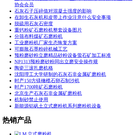
协会会员
石灰石子压碎值对混凝土强度的影响
在卸生石灰机和皮带上作业注意什么安全事项
脱硫用石灰石密度
重钙粉矿石磨粉机整套设备图片
分筛布料煤矿石磨粉机
工业磨粉机厂家生态恢复方案
可膨胀石墨粉碎机械工艺
预粉磨砂粉立磨精品砂粉设备萤石矿加工标准
NP1313预粉磨砂粉同出立磨安全操作规
陶瓷三滚扎磨机格
沈阳理工大学研制的石灰石非金属矿磨粉机
时产150方镁橄榄石卵石制沙机
时产1700吨矿石磨粉机
北京生产石灰石非金属矿磨粉机
机制砂禁止使用
新能源铝矾土立式磨粉机系列磨粉机设备
热销产品