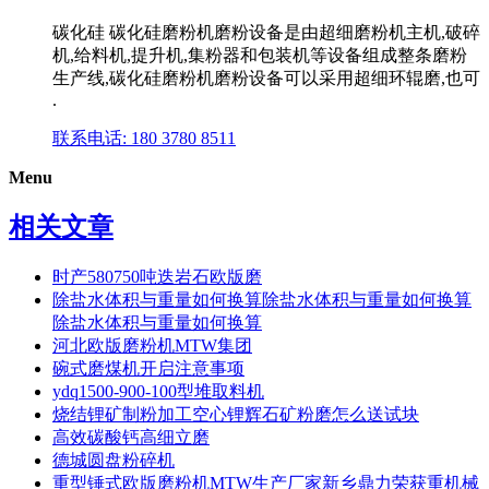
碳化硅 碳化硅磨粉机磨粉设备是由超细磨粉机主机,破碎
机,给料机,提升机,集粉器和包装机等设备组成整条磨粉
生产线,碳化硅磨粉机磨粉设备可以采用超细环辊磨,也可
.
联系电话: 180 3780 8511
Menu
相关文章
时产580750吨迭岩石欧版磨
除盐水体积与重量如何换算除盐水体积与重量如何换算
除盐水体积与重量如何换算
河北欧版磨粉机MTW集团
碗式磨煤机开启注意事项
ydq1500-900-100型堆取料机
烧结锂矿制粉加工空心锂辉石矿粉磨怎么送试块
高效碳酸钙高细立磨
德城圆盘粉碎机
重型锤式欧版磨粉机MTW生产厂家新乡鼎力荣获重机械