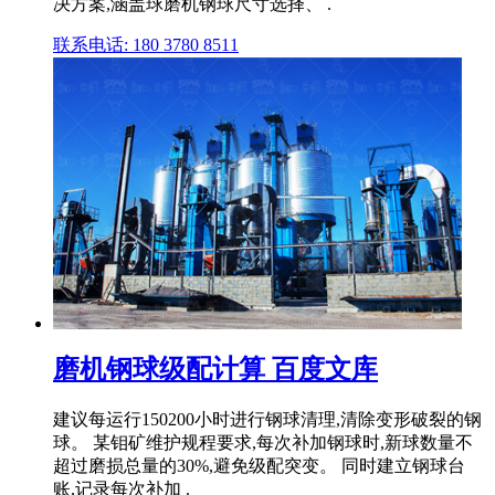
决方案,涵盖球磨机钢球尺寸选择、 .
联系电话: 180 3780 8511
磨机钢球级配计算 百度文库
建议每运行150200小时进行钢球清理,清除变形破裂的钢
球。 某钼矿维护规程要求,每次补加钢球时,新球数量不
超过磨损总量的30%,避免级配突变。 同时建立钢球台
账,记录每次补加 .