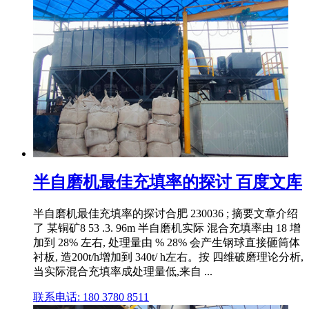
半自磨机最佳充填率的探讨 百度文库
半自磨机最佳充填率的探讨合肥 230036 ; 摘要文章介绍
了 某铜矿8 53 .3. 96m 半自磨机实际 混合充填率由 18 增
加到 28% 左右, 处理量由 % 28% 会产生钢球直接砸筒体
衬板, 造200t/h增加到 340t/ h左右。按 四维破磨理论分析,
当实际混合充填率成处理量低,来自 ...
联系电话: 180 3780 8511