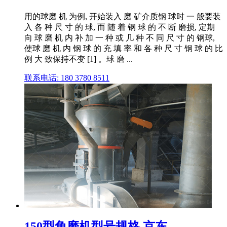
用的球磨 机 为例, 开始装入 磨 矿介质钢 球时 一 般要装
入 各 种 尺 寸 的 球, 而 随 着 钢 球 的 不 断 磨损, 定期
向 球 磨 机 内 补 加 一 种 或 几 种 不 同 尺 寸 的 钢球,
使球 磨 机 内 钢 球 的 充 填 率 和 各 种 尺 寸 钢 球 的 比
例 大 致保持不变 [1] 。球 磨 ...
联系电话: 180 3780 8511
150型角磨机型号规格 京东