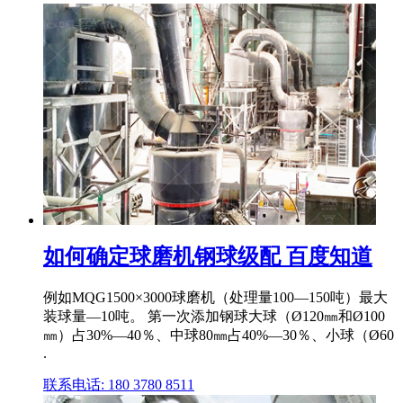
如何确定球磨机钢球级配 百度知道
例如MQG1500×3000球磨机（处理量100—150吨）最大
装球量—10吨。 第一次添加钢球大球（Ø120㎜和Ø100
㎜）占30%—40％、中球80㎜占40%—30％、小球（Ø60
.
联系电话: 180 3780 8511