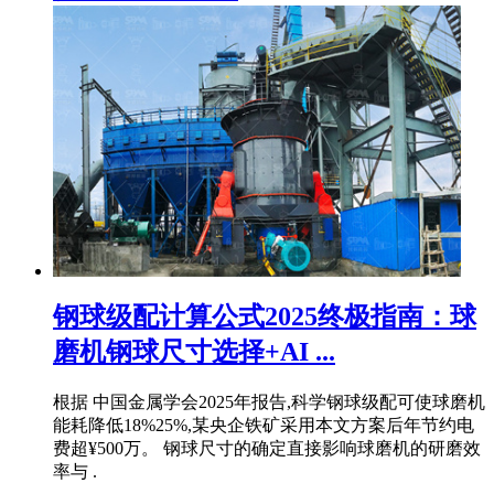
钢球级配计算公式2025终极指南：球
磨机钢球尺寸选择+AI ...
根据 中国金属学会2025年报告,科学钢球级配可使球磨机
能耗降低18%25%,某央企铁矿采用本文方案后年节约电
费超¥500万。 钢球尺寸的确定直接影响球磨机的研磨效
率与 .