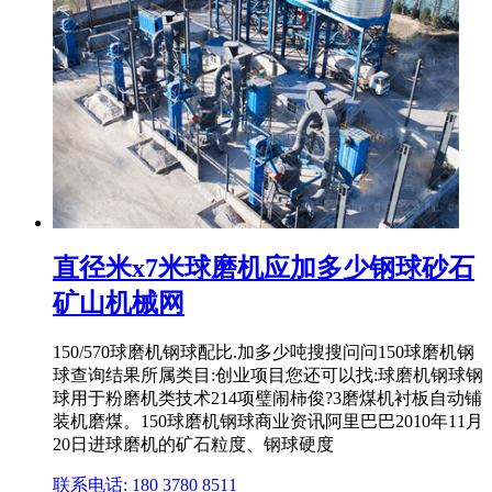
直径米x7米球磨机应加多少钢球砂石
矿山机械网
150/570球磨机钢球配比.加多少吨搜搜问问150球磨机钢
球查询结果所属类目:创业项目您还可以找:球磨机钢球钢
球用于粉磨机类技术214项璧闹柿俊?3磨煤机衬板自动铺
装机磨煤。150球磨机钢球商业资讯阿里巴巴2010年11月
20日进球磨机的矿石粒度、钢球硬度
联系电话: 180 3780 8511