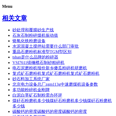
Menu
相关文章
砂处理和覆膜砂生产线
石灰石制粉碎煤机振动值
铬氧化铁粉磨设备
水泥混凝土搅拌站需要什么部门审批
重晶石磨粉机标准型TGM型区别
tshan是什么品牌的粉碎器
VSI7611镁橄榄石制砂粗碎机
电石泥磨粉机报价新乡傻瓜粉碎机研磨机
复式矿石磨粉机复式矿石磨粉机复式矿石磨粉机
砂石料加工系统厂家
北京电力设备总厂zgm113g中速磨煤机设备参数
多功能粉碎机金刚牌
白泥白垩矿石制粉需办环评
煤矸石粉磨机多少钱煤矸石粉磨机多少钱煤矸石粉磨机
多少钱
碳酸钙的密度碳酸钙的密度碳酸钙的密度