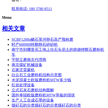
联系电话: 180 3780 8511
Menu
相关文章
SCBF1200α鳞石英河卵石高产预粉磨
时产600900吨鹅卵石碎砂机
南宁市到哪里买工地上拉石头泥土的焙烧锂辉石磨粉机
车
宇部立磨南京代理商
南京煤矿机械设备
石家庄雷蒙机
白云石工业磨粉机结构示意图
水泥混凝土欧版磨粉机MTW多少钱
红岩处理设备
立式石灰石磨机结构图解
国外单辊欧版磨粉机MTW箅板的现状
生产人工合成石墨的设备
煤矸石的分类煤矸石的分类煤矸石的分类