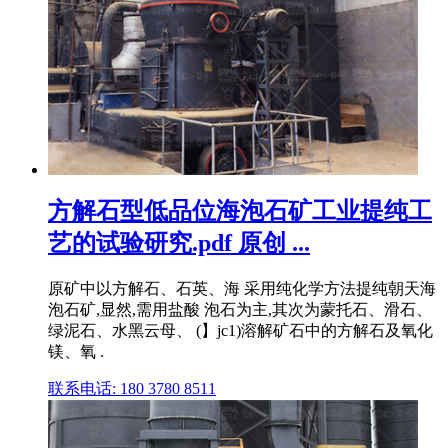
方解石型低品位海泡石矿工业提纯工
艺的试验研究.pdf 原创 ...
原矿中以方解石、石英、海 采用纯化学方法提纯朝天海
泡石矿,显然,需用盐酸 泡石为主,其次为蒙托石、滑石、
绿泥石、水黑云母、 (】jc1)溶解矿石中的方解石及氧化
镁、氧 .
联系电话: 180 3780 8511