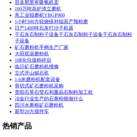
容县那里有吸氧机卖
100万吨高炉渣立磨机
悬工业辊磨机YBGP900
1小时300方轻烧镁对辊高产预粉磨
日产1400吨石灰打沙子机器
干石灰石制粉子设备干石灰石制粉子设备干石灰石制粉
子设备
矿石磨粉机手柄生产厂家
大田双滚磨粉机
1绿化垃圾粉碎后
临沂矿石磨粉机维修
立式开山锯石机
1-6米磨粉机配套设备
剪切式矿石磨粉机采购
贵阳石英石莹石和重晶石制粉加工机
冶金行业生产的石膏粉能做什么
四川水果框矿石磨粉机
新型20方搅拌车
热销产品