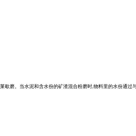
出莱歇磨。当水泥和含水份的矿渣混合粉磨时,物料里的水份通过