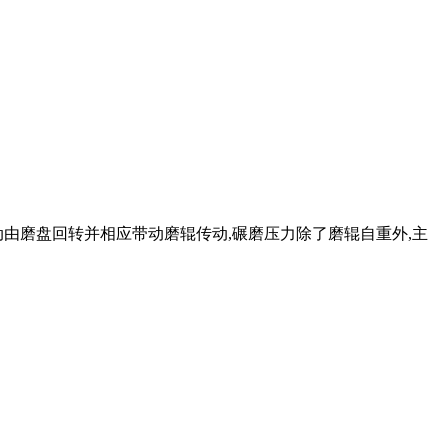
由磨盘回转并相应带动磨辊传动,碾磨压力除了磨辊自重外,主