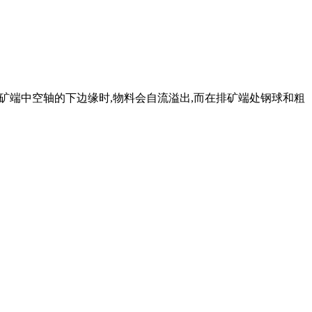
出排矿端中空轴的下边缘时,物料会自流溢出,而在排矿端处钢球和粗