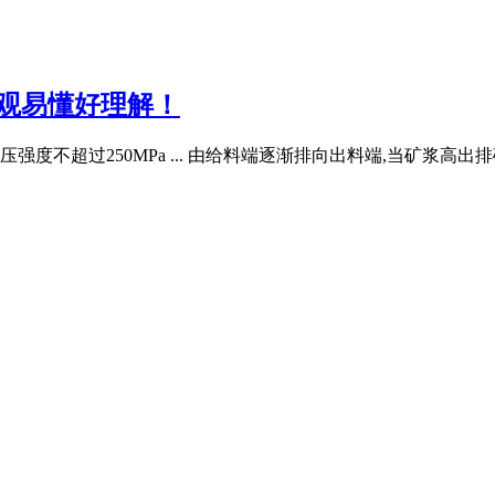
直观易懂好理解！
强度不超过250MPa ... 由给料端逐渐排向出料端,当矿浆高