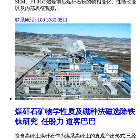
SEM、FTIR对煅烧前后煤矸石粉的物相变化、性能改变
以及内部表征观察, .
联系电话: 180 3780 8511
煤矸石矿物学性质及磁种法磁选除铁
钛研究_任盼力 道客巴巴
富含高岭土煤矸石作为煤系高岭土的直观产出形式,已经