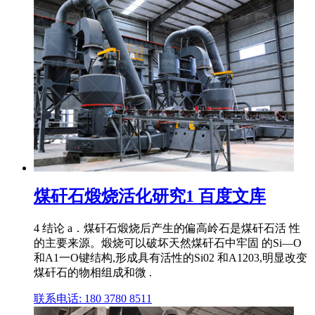
煤矸石煅烧活化研究1 百度文库
4 结论 a．煤矸石煅烧后产生的偏高岭石是煤矸石活 性
的主要来源。煅烧可以破坏天然煤矸石中牢固 的Si—O
和A1一O键结构,形成具有活性的Si02 和A1203,明显改变
煤矸石的物相组成和微 .
联系电话: 180 3780 8511