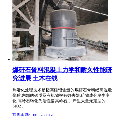
煤矸石骨料混凝土力学和耐久性能研
究进展 土木在线
热活化处理技术是指高硅铝含量的煤矸石骨料经高温煅
烧后,内部的碳质及有机物被有效去除,矿物成分发生变
化,高岭石转化为活性偏高岭石,并产生大量无定型的
SiO2 .
联系电话: 180 3780 8511