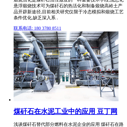
悬浮煅烧技术可为煤矸石的热活化和制备煅烧高岭土产
品开辟新途径,目前相关研究仅限于冷态模拟和煅烧工艺
条件优化,缺乏深入系 .
联系电话: 180 3780 8511
煤矸石在水泥工业中的应用 豆丁网
浅谈煤矸石替代部分燃料在水泥企业的应用 煤矸石在路