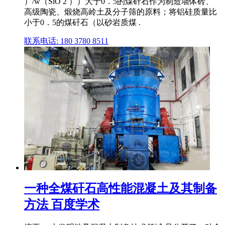
）/w（SiO 2 ））大于0．5的煤矸石作为制造墙体砖、
高级陶瓷、煅烧高岭土及分子筛的原料；将铝硅质量比
小于0．5的煤矸石（以砂岩质煤 .
联系电话: 180 3780 8511
一种全煤矸石高性能混凝土及其制备
方法 百度学术