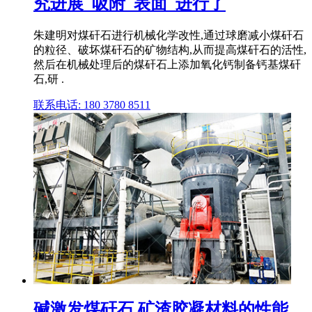
究进展_吸附_表面_进行了
朱建明对煤矸石进行机械化学改性,通过球磨减小煤矸石
的粒径、破坏煤矸石的矿物结构,从而提高煤矸石的活性,
然后在机械处理后的煤矸石上添加氧化钙制备钙基煤矸
石,研 .
联系电话: 180 3780 8511
碱激发煤矸石 矿渣胶凝材料的性能