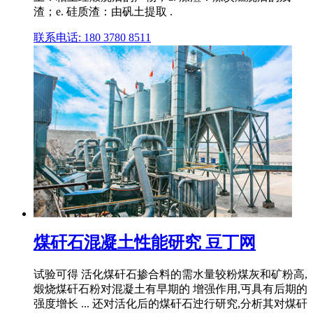
渣；e. 硅质渣：由矾土提取 .
联系电话: 180 3780 8511
煤矸石混凝土性能研究 豆丁网
试验可得 活化煤矸石掺合料的需水量较粉煤灰和矿粉高,
煅烧煤矸石粉对混凝土有早期的 增强作用,丏具有后期的
强度增长 ... 还对活化后的煤矸石迚行研究,分析其对煤矸