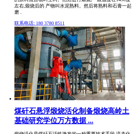
左右,煅烧后的 产物叫水泥熟料。然后将熟料和石膏一起
磨 .
联系电话: 180 3780 8511
煤矸石悬浮煅烧活化制备煅烧高岭土
基础研究学位万方数据 ...
煅烧活化是煤矸石活性激发的一种重要技术手段,流态化