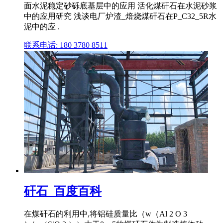
面水泥稳定砂砾底基层中的应用 活化煤矸石在水泥砂浆
中的应用研究 浅谈电厂炉渣_焙烧煤矸石在P_C32_5R水
泥中的应 .
联系电话: 180 3780 8511
矸石_百度百科
在煤矸石的利用中,将铝硅质量比（w（Al 2 O 3