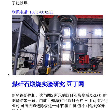
了粒状煤 .
联系电话: 180 3780 8511
煤矸石煅烧实验研究 豆丁网
新的铁矿物相。这与图5 所示的煤矸石煅烧后XRD 衍射
图谱结果一致。由此可知,该矿区煤矸石在应 用到造纸行
业时,可省去磁选除铁这一环节,但白度 值不能达到90豫