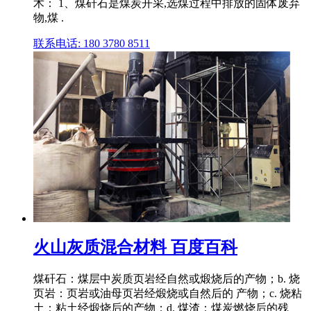
术： 1、煤矸石是煤炭开采,选煤过程中排放的固体废弃
物,煤 .
联系电话: 180 3780 8511
火山灰质混合材料 百度百科
煤矸石：煤层中炭质页岩经自然或煅烧后的产物；b. 烧
页岩：页岩或油母页岩经煅烧或自然后的 产物；c. 烧粘
土：粘土经煅烧后的产物；d. 煤渣：煤炭燃烧后的残