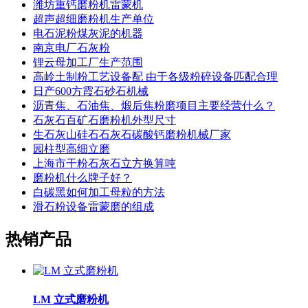
潍坊重钙磨粉机雷蒙机
超声超细磨粉机生产单位
电石泥粉煤灰泥的机器
南京电厂石灰粉
锂云母加工厂生产范围
高岭土制粉工艺设备配 由于各级粉碎设备匹配合理
日产600方霞石砂石机械
沥青焦、石油焦、煅后焦粉磨项目主要经营什么？
石灰石百矿石磨粉机外型尺寸
生石灰山硅石石灰石碳酸钙磨粉机械厂家
园柱型高细立磨
上海市干粉石灰石立方换算吨
磨粉机什么牌子好？
白碳黑如何加工母粒的方法
滑石粉设备雷蒙磨的组成
热销产品
LM 立式磨粉机