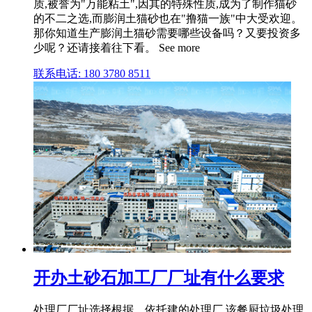
质,被誉为"万能粘土",因其的特殊性质,成为了制作猫砂
的不二之选,而膨润土猫砂也在"撸猫一族"中大受欢迎。
那你知道生产膨润土猫砂需要哪些设备吗？又要投资多
少呢？还请接着往下看。 See more
联系电话: 180 3780 8511
开办土砂石加工厂厂址有什么要求
处理厂厂址选择根据。依托建的处理厂,该餐厨垃圾处理