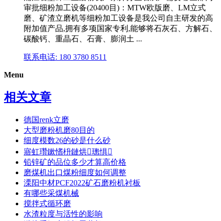
审批细粉加工设备(20400目)：MTW欧版磨、LM立式
磨、矿渣立磨机等细粉加工设备是我公司自主研发的高
附加值产品,拥有多项国家专利,能够将石灰石、方解石、
碳酸钙、重晶石、石膏、膨润土 ...
联系电话: 180 3780 8511
Menu
相关文章
德国renk立磨
大型磨粉机磨80目的
细度模数26的砂是什么砂
寤虹瓚鏉愭枡鏈烘璁惧
铅锌矿的品位多少才算高价格
磨煤机出口煤粉细度如何调整
溧阳中材PCF2022矿石磨粉机衬板
有哪些采煤机械
搅拌式循环磨
水渣粒度与活性的影响