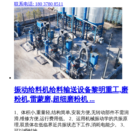
联系电话: 180 3780 8511
振动给料机给料输送设备黎明重工,磨
粉机,雷蒙磨,超细磨粉机 ...
1、体积小,重量轻,结构简单,安装方便,无转动部件不需润
滑,维修方便,运行费用低。 2、运用机械振动学的共振原
理,双质体在低临界近共振状态下工作,消耗电能少。 3、
可以瞬时地 .