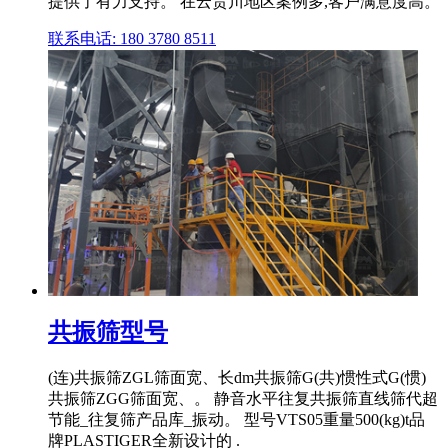
提供了有力支持。 在云贵川地区案例多,客户满意度高。
联系电话: 180 3780 8511
共振筛型号
(连)共振筛ZGL筛面宽、长dm共振筛G(共)惯性式G(惯)
共振筛ZGG筛面宽、。 静音水平往复共振筛直线筛代超
节能_往复筛产品库_振动。 型号VTS05重量500(kg)t品
牌PLASTIGER全新设计的 .