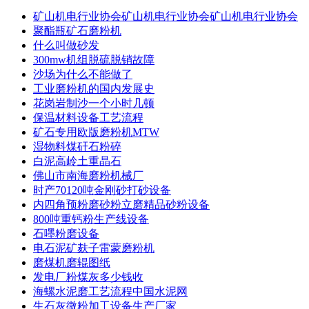
矿山机电行业协会矿山机电行业协会矿山机电行业协会
聚酯瓶矿石磨粉机
什么叫做砂发
300mw机组脱硫脱销故障
沙场为什么不能做了
工业磨粉机的国内发展史
花岗岩制沙一个小时几顿
保温材料设备工艺流程
矿石专用欧版磨粉机MTW
湿物料煤矸石粉碎
白泥高岭土重晶石
佛山市南海磨粉机械厂
时产70120吨金刚砂打砂设备
内四角预粉磨砂粉立磨精品砂粉设备
800吨重钙粉生产线设备
石嚜粉磨设备
电石泥矿麸子雷蒙磨粉机
磨煤机磨辊图纸
发电厂粉煤灰多少钱收
海螺水泥磨工艺流程中国水泥网
生石灰微粉加工设备生产厂家