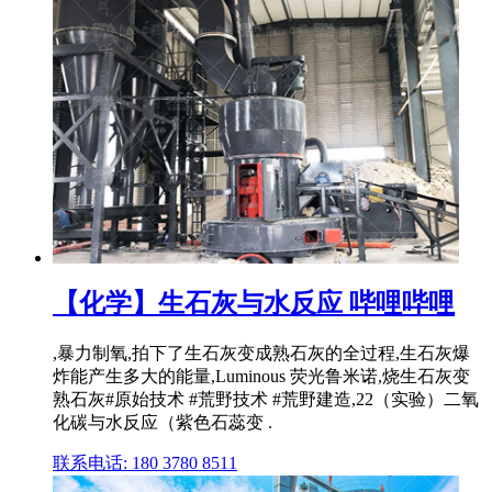
【化学】生石灰与水反应 哔哩哔哩
,暴力制氧,拍下了生石灰变成熟石灰的全过程,生石灰爆
炸能产生多大的能量,Luminous 荧光鲁米诺,烧生石灰变
熟石灰#原始技术 #荒野技术 #荒野建造,22（实验）二氧
化碳与水反应（紫色石蕊变 .
联系电话: 180 3780 8511