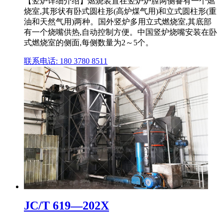
【竖炉详细介绍】燃烧装置在竖炉炉膛两侧备有一个燃
烧室,其形状有卧式圆柱形(高炉煤气用)和立式圆柱形(重
油和天然气用)两种。国外竖炉多用立式燃烧室,其底部
有一个烧嘴供热,自动控制方便。中国竖炉烧嘴安装在卧
式燃烧室的侧面,每侧数量为2～5个。
联系电话: 180 3780 8511
JC/T 619—202X