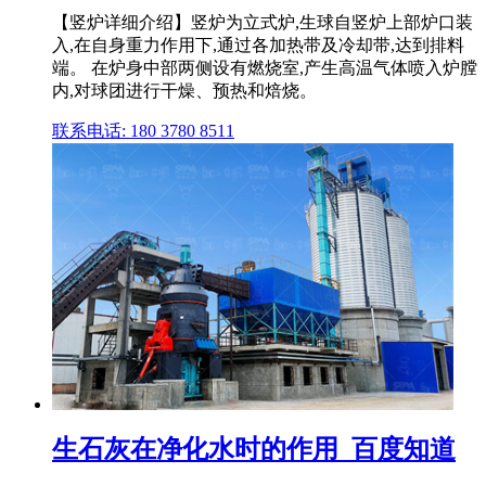
【竖炉详细介绍】竖炉为立式炉,生球自竖炉上部炉口装
入,在自身重力作用下,通过各加热带及冷却带,达到排料
端。 在炉身中部两侧设有燃烧室,产生高温气体喷入炉膛
内,对球团进行干燥、预热和焙烧。
联系电话: 180 3780 8511
生石灰在净化水时的作用_百度知道