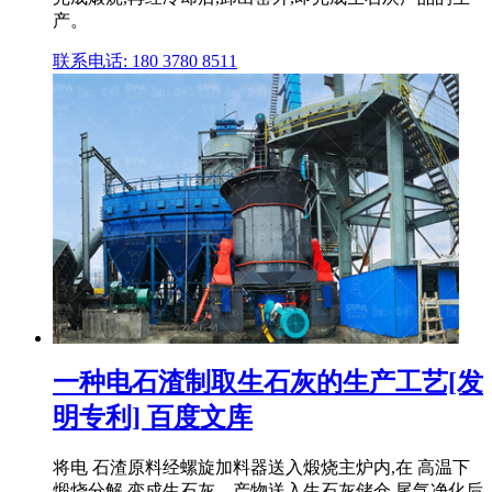
产。
联系电话: 180 3780 8511
一种电石渣制取生石灰的生产工艺[发
明专利] 百度文库
将电 石渣原料经螺旋加料器送入煅烧主炉内,在 高温下
煅烧分解,变成生石灰。产物送入生石灰储仓,尾气净化后