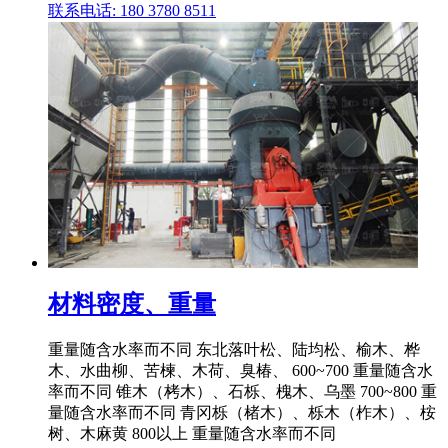
联系电话: 180 3780 8511
材料密度、重量
重量随含水率而不同 东北落叶松、陆均松、榆木、桦
木、水曲柳、苦楝、木荷、臭椿、 600~700 重量随含水
率而不同 锥木（栲木）、石栎、槐木、乌墨 700~800 重
量随含水率而不同 青冈栎（楮木）、栎木（柞木）、桉
树、木麻黄 800以上 重量随含水率而不同