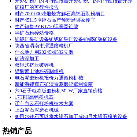
开办矿粉厂的可行性报告开办矿粉厂的可行性报告开办
矿粉厂的可行性报告
时产7001000吨煅烧方解石高钙石制粉项目
时产45115吨碎石高产预粉磨哪家便宜
生产销售PYB1750弹簧圆锥破
半矿石粉碎站价格
钽铌矿采矿设备钽铌矿采矿设备钽铌矿采矿设备
陕西省渭南市渭通磨粉机厂
什么地方用20245x9532立磨
矿渣深加工
双辊式挤压破碎机
铅酸蓄电池粉碎制粉机
电石泥磨粉机报价万通微粉机械
新能源锂辉石矿渣雷蒙磨碎壁制造商
六0石子就欧版磨粉机MTW厂家直销价格
17TPH高钙粉机器
辽宁白云石打粉机技术方案
上白泥石泥磨石机械
80目水镁石可以将水镁石加工成80目水镁石粉的设备
热销产品