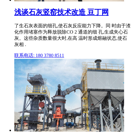
浅谈石灰竖窑技术改造 豆丁网
了生石灰表面的细孔,使石灰反应能力下降。同 时由于渣
化作用堵塞作为释放脱除CO 2 通道的细 孔,生成夹心石
灰。这些杂质数量很大时,在高 温时形成熔融状态,使石
灰相 .
联系电话: 180 3780 8511