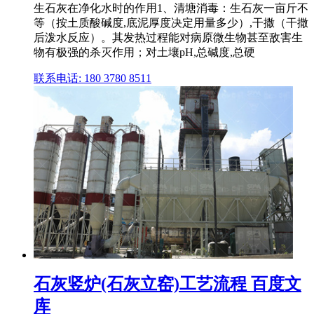
生石灰在净化水时的作用1、清塘消毒：生石灰一亩斤不
等（按土质酸碱度,底泥厚度决定用量多少）,干撒（干撒
后泼水反应）。其发热过程能对病原微生物甚至敌害生
物有极强的杀灭作用；对土壤pH,总碱度,总硬
联系电话: 180 3780 8511
石灰竖炉(石灰立窑)工艺流程 百度文
库