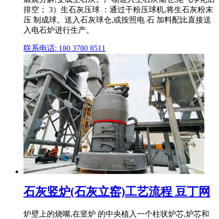
排空； 3）生石灰压球 ：通过干粉压球机,将生石灰粉末
压 制成球。送入石灰球仓,或按照电 石 加料配比直接送
入电石炉进行生产。
联系电话: 180 3780 8511
石灰竖炉(石灰立窑)工艺流程 豆丁网
炉壁上的烧嘴,在竖炉 的中央植入一个柱状炉芯,炉芯和