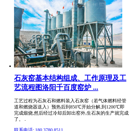
石灰窑基本结构组成、工作原理及工
艺流程图洛阳千百度窑炉 ...
工艺过程为石灰石和燃料装入石灰窑（若气体燃料经管
道和燃烧器送入）预热后到850℃开始分解,到1200℃即
完成煅烧,然后经过冷却后卸出窑外,生石灰的生产就完成
了。 .
联系电话: 180 3780 8511