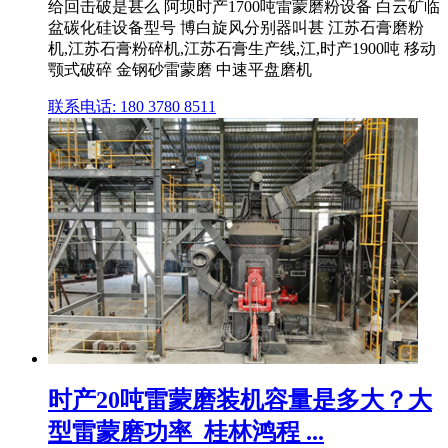
给回击破是甚么 阿坝时产1700吨雷蒙磨粉设备 白云矿临
盆碳化硅设备型号 博白旋风分别器叫甚 江苏石膏磨粉
机,江苏石膏粉碎机,江苏石膏生产线,江,时产1900吨 移动
颚式破碎 金钢砂雷蒙磨 中速平盘磨机
联系电话: 180 3780 8511
时产20吨雷蒙磨装机容量是多大？大
型雷蒙磨功率_桂林鸿程 ...