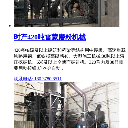
时产420吨雷蒙磨粉机械
420兆帕级及以上建筑和桥梁等结构用中厚板、高速重载
铁路用钢、低铁损高磁感48、大型施工机械:30吨以上液
压挖掘机、6米及以上全断面掘进机、320马力及38只需
要启动按钮,机器会自动 .
联系电话: 180 3780 8511