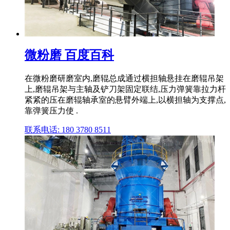
微粉磨 百度百科
在微粉磨研磨室内,磨辊总成通过横担轴悬挂在磨辊吊架
上,磨辊吊架与主轴及铲刀架固定联结,压力弹簧靠拉力杆
紧紧的压在磨辊轴承室的悬臂外端上,以横担轴为支撑点,
靠弹簧压力使 .
联系电话: 180 3780 8511