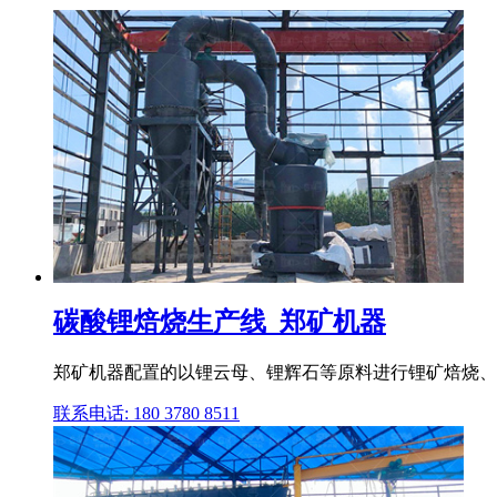
碳酸锂焙烧生产线_郑矿机器
郑矿机器配置的以锂云母、锂辉石等原料进行锂矿焙烧、酸
联系电话: 180 3780 8511