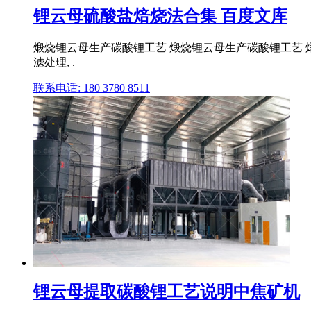
锂云母硫酸盐焙烧法合集 百度文库
煅烧锂云母生产碳酸锂工艺 煅烧锂云母生产碳酸锂工艺 煅
滤处理, .
联系电话: 180 3780 8511
锂云母提取碳酸锂工艺说明中焦矿机