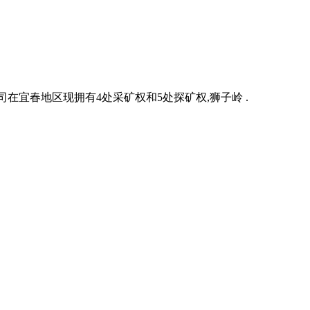
在宜春地区现拥有4处采矿权和5处探矿权,狮子岭 .