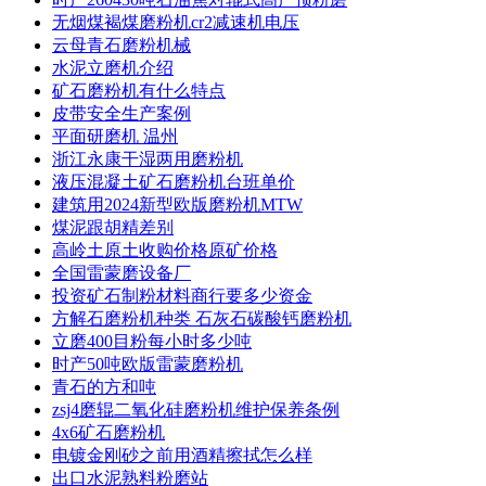
无烟煤褐煤磨粉机cr2减速机电压
云母青石磨粉机械
水泥立磨机介绍
矿石磨粉机有什么特点
皮带安全生产案例
平面研磨机 温州
浙江永康干湿两用磨粉机
液压混凝土矿石磨粉机台班单价
建筑用2024新型欧版磨粉机MTW
煤泥跟胡精差别
高岭土原土收购价格原矿价格
全国雷蒙磨设备厂
投资矿石制粉材料商行要多少资金
方解石磨粉机种类 石灰石碳酸钙磨粉机
立磨400目粉每小时多少吨
时产50吨欧版雷蒙磨粉机
青石的方和吨
zsj4磨辊二氧化硅磨粉机维护保养条例
4x6矿石磨粉机
电镀金刚砂之前用酒精擦拭怎么样
出口水泥熟料粉磨站