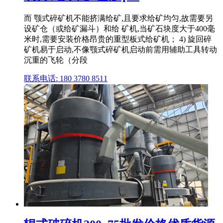
而 颚式碎矿机不能挤满给矿,且要求给矿均匀,故需要另
设矿仓（或给矿漏斗）和给 矿机,当矿石块度大于400毫
米时,需要安装价格昂贵的重型板式给矿机； 4) 旋回碎
矿机易于启动,不像颚式碎矿机启动前需用辅助工具转动
沉重的飞轮（分段
联系电话: 180 3780 8511