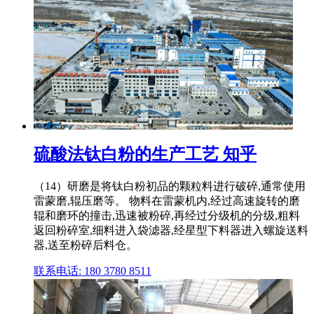
硫酸法钛白粉的生产工艺 知乎
（14）研磨是将钛白粉初品的颗粒料进行破碎,通常使用
雷蒙磨,辊压磨等。 物料在雷蒙机内,经过高速旋转的磨
辊和磨环的撞击,迅速被粉碎,再经过分级机的分级,粗料
返回粉碎室,细料进入袋滤器,经星型下料器进入螺旋送料
器,送至粉碎后料仓。
联系电话: 180 3780 8511