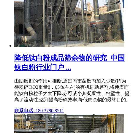
降低钛白粉成品筛余物的研究_中国
钛白粉行业门户 ...
由助磨剂的作用可推断,通过向雷蒙磨内加入少量(约为
待粉碎TiO2重量0．05％左右)的有机硅助磨剂,将使表面
能钛白粉粒子大大下降,亦可减小其凝聚性、粘壁性、提
高了流动性,达到提高粉碎效率,降低筛余物的最终目的。
联系电话: 180 3780 8511