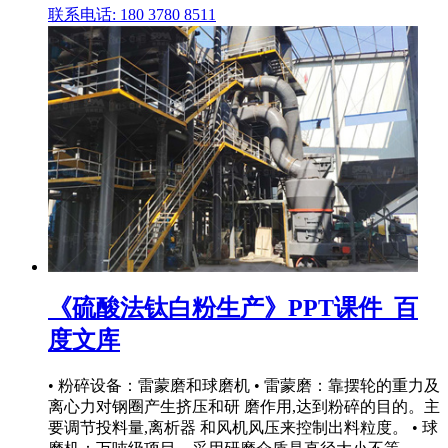
联系电话: 180 3780 8511
《硫酸法钛白粉生产》PPT课件_百
度文库
• 粉碎设备：雷蒙磨和球磨机 • 雷蒙磨：靠摆轮的重力及
离心力对钢圈产生挤压和研 磨作用,达到粉碎的目的。主
要调节投料量,离析器 和风机风压来控制出料粒度。 • 球