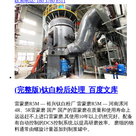
联系电话: 180 3780 8511
(完整版)钛白粉后处理_百度文库
雷蒙磨R5M — 裕兴钛白粉厂 雷蒙磨R5M — 河南漯河
4R、5R雷蒙磨 国产 国产的雷蒙磨在质量和使用寿命上
远远赶不上进口雷蒙磨,其使用10年以上仍然完好。配备
有自动控制的DCS控制系统,以提高研磨效率。 磨细的物
料通常由螺旋计量器加到制浆罐中。