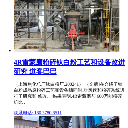
4R雷蒙磨粉碎钛白粉工艺和设备改进
研究 道客巴巴
（上海焦化总厂钛白粉厂,200241） （文摘]在介绍了钛
白粉成品原粉碎工艺和设备蟪同时,对风速和粉碎系统进
行了研究和 修改。 蛄果表明,4R雷蒙磨与 600万能粉碎
机比 .
联系电话: 180 3780 8511