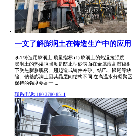
一文了解膨润土在铸造生产中的应用
gb/t 铸造用膨润土 质量指标 (1) 膨润土的热湿拉强度：
膨润土的热湿拉强度是防止型砂表面在金属液高温辐射
下受热膨胀脱落、翘起造成铸件冲砂、结巴、鼠尾等缺
陷。钠基膨润土因其晶层间结构不同,在高温水分凝聚区
保持的强度要高于 ...
联系电话: 180 3780 8511