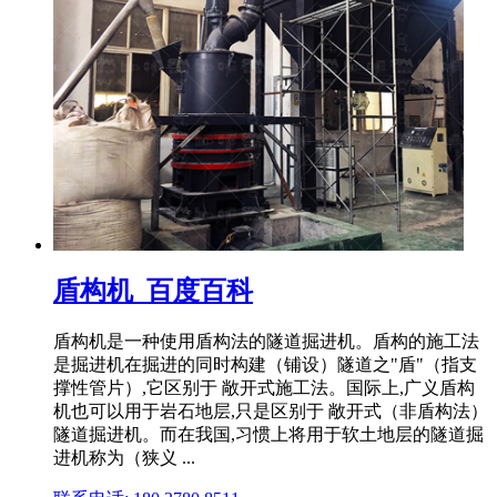
盾构机_百度百科
盾构机是一种使用盾构法的隧道掘进机。盾构的施工法
是掘进机在掘进的同时构建（铺设）隧道之"盾"（指支
撑性管片）,它区别于 敞开式施工法。国际上,广义盾构
机也可以用于岩石地层,只是区别于 敞开式（非盾构法）
隧道掘进机。而在我国,习惯上将用于软土地层的隧道掘
进机称为（狭义 ...