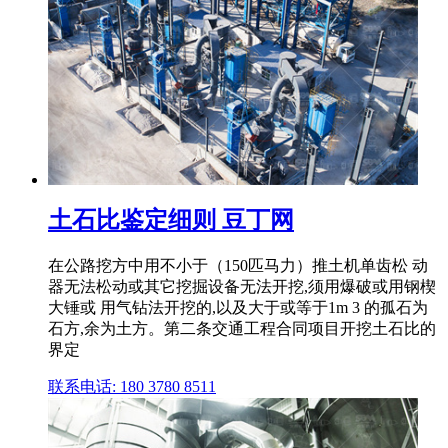
土石比鉴定细则 豆丁网
在公路挖方中用不小于（150匹马力）推土机单齿松 动
器无法松动或其它挖掘设备无法开挖,须用爆破或用钢楔
大锤或 用气钻法开挖的,以及大于或等于1m 3 的孤石为
石方,余为土方。第二条交通工程合同项目开挖土石比的
界定
联系电话: 180 3780 8511