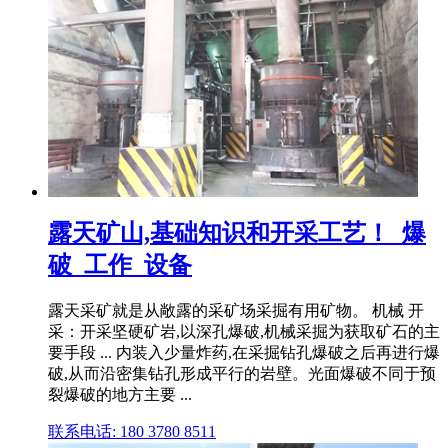
露天矿山,基础知识和开采工艺！_爆
破_工作_设备
露天采矿就是从敞露的采矿场采掘有用矿物。 机械 开
采：开采坚硬矿岩,以深孔爆破,机械采掘为获取矿石的主
要手段 ... 内装入少量炸药,在采掘钻孔爆破之后再进行爆
破,从而沿密集钻孔形成平行的岩壁。光面爆破不同于预
裂爆破的地方主要 ...
联系电话: 180 3780 8511