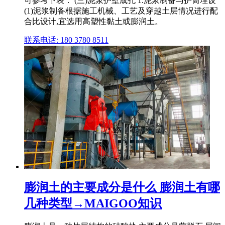
可参考下表： (三)泥浆护壁成孔 1.泥浆制备与护筒埋设
(1)泥浆制备根据施工机械、工艺及穿越土层情况进行配
合比设计,宜选用高塑性黏土或膨润土。
联系电话: 180 3780 8511
膨润土的主要成分是什么 膨润土有哪
几种类型→MAIGOO知识