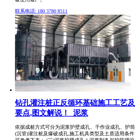
联系电话: 180 3780 8511
钻孔灌注桩正反循环基础施工工艺及
要点,图文解说！_泥浆
依据成桩方式可分为泥浆护壁成孔、干作业成孔、护筒
(沉管)灌注桩及爆破成孔,施工机具类型及土质适用条件