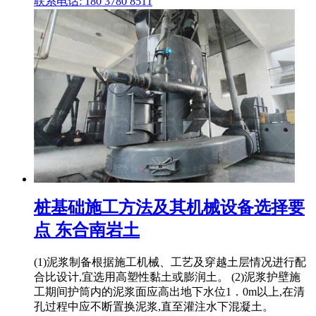
联系电话: 180 3780 8511
桩基础施工方法及其机械设备选择要
点 东合南岩土
(1)泥浆制备根据施工机械、工艺及穿越土层情况进行配
合比设计,宜选用高塑性黏土或膨润土。 (2)泥浆护壁施
工期间护筒内的泥浆面应高出地下水位1．0m以上,在清
孔过程中应不断置换泥浆,直至灌注水下混凝土。