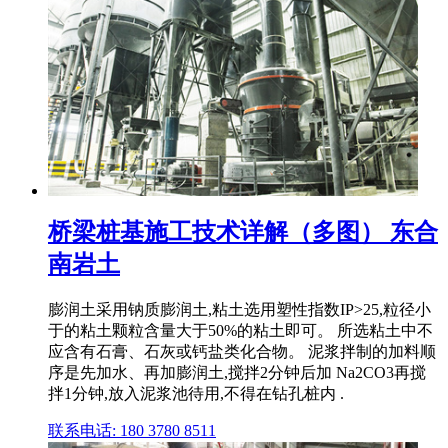
桥梁桩基施工技术详解（多图） 东合
南岩土
膨润土采用钠质膨润土,粘土选用塑性指数IP>25,粒径小
于的粘土颗粒含量大于50%的粘土即可。 所选粘土中不
应含有石膏、石灰或钙盐类化合物。 泥浆拌制的加料顺
序是先加水、再加膨润土,搅拌2分钟后加 Na2CO3再搅
拌1分钟,放入泥浆池待用,不得在钻孔桩内 .
联系电话: 180 3780 8511