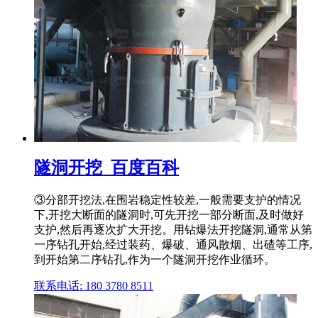
隧洞开挖_百度百科
③分部开挖法,在围岩稳定性较差,一般需要支护的情况
下,开挖大断面的隧洞时,可先开挖一部分断面,及时做好
支护,然后再逐次扩大开挖。用钻爆法开挖隧洞,通常从第
一序钻孔开始,经过装药、爆破、通风散烟、出碴等工序,
到开始第二序钻孔,作为一个隧洞开挖作业循环。
联系电话: 180 3780 8511