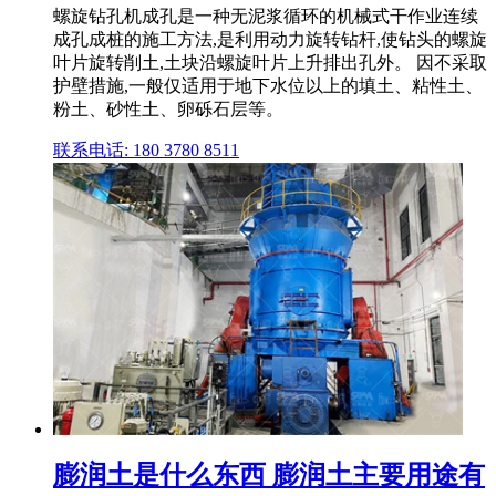
螺旋钻孔机成孔是一种无泥浆循环的机械式干作业连续
成孔成桩的施工方法,是利用动力旋转钻杆,使钻头的螺旋
叶片旋转削土,土块沿螺旋叶片上升排出孔外。 因不采取
护壁措施,一般仅适用于地下水位以上的填土、粘性土、
粉土、砂性土、卵砾石层等。
联系电话: 180 3780 8511
膨润土是什么东西 膨润土主要用途有