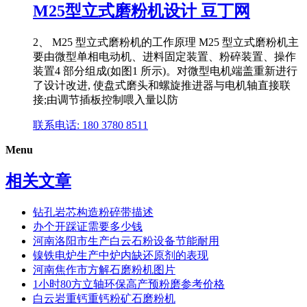
M25型立式磨粉机设计 豆丁网
2、 M25 型立式磨粉机的工作原理 M25 型立式磨粉机主
要由微型单相电动机、进料固定装置、粉碎装置、操作
装置4 部分组成(如图1 所示)。对微型电机端盖重新进行
了设计改进, 使盘式磨头和螺旋推进器与电机轴直接联
接;由调节插板控制喂入量以防
联系电话: 180 3780 8511
Menu
相关文章
钻孔岩芯构造粉碎带描述
办个开踩证需要多少钱
河南洛阳市生产白云石粉设备节能耐用
镍铁电炉生产中炉内缺还原剂的表现
河南焦作市方解石磨粉机图片
1小时80方立轴环保高产预粉磨参考价格
白云岩重钙重钙粉矿石磨粉机