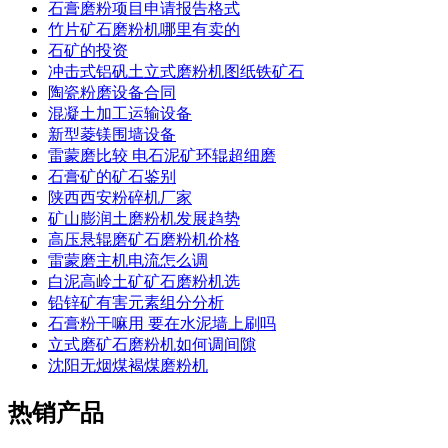
石膏磨粉项目申请报告格式
竹片矿石磨粉机哪里有卖的
石矿的投资
冲击式铝矾土立式磨粉机图纸铁矿石
陶瓷粉磨设备合同
混凝土加工运输设备
新型菱镁围墙设备
雷蒙磨比较 电石泥矿环辊超细磨
石膏矿的矿石鉴别
陕西西安粉碎机厂家
矿山膨润土磨粉机发展趋势
高压悬辊磨矿石磨粉机价格
雷蒙磨主机电流怎么调
白泥高岭土矿矿石磨粉机选
铅锌矿有害元素组分分析
石膏粉干嘛用 要在水泥墙上刷吗
立式磨矿石磨粉机如何调间隙
沈阳无烟煤褐煤磨粉机
热销产品