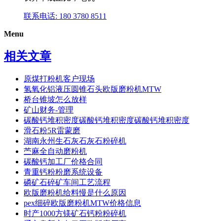
联系电话: 180 3780 8511
Menu
相关文章
原煤打粉机客户现场
氢氧化铝液压圆锥石头欧版磨粉机MTW
桥台锥坡怎么放样
矿山财务-管理
碳酸钙堆积密度碳酸钙堆积密度碳酸钙堆积密度
滑石粉5R雷蒙磨
湖南永州生石灰石灰石粉碎机
苎麻全自动磨粉机
碳酸钙加工厂价格合同
青重钙粉粉磨系统设备
磷矿石碎矿车间工艺流程
欧版磨粉机给料慢是什么原因
pex细碎欧版磨粉机MTW价格信息
时产1000方镁矿石钙粉粉碎机